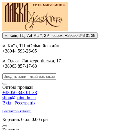
м. Киïв, ТЦ "Art Mall", 2-й поверх, +38050 348-01-38
м. Киïв, ТЦ «Олiмпiйський»
+38044 593-26-05
м. Одеса, Ланжеронiвська, 17
+38063 857-17-68
Оптові продажі:
+38050 348-01-38
shop@paint.dn.ua
Вхід
|
Реєстрація
[ особистий кабінет ]
Корзина:
0 од. 0.00 грн
Корзина