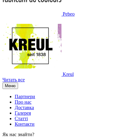
Pebeo
Kreul
Читать все
Меню
Партнери
Про нас
Доставка
Галерея
Статтi
Контакти
Як наc знайти?