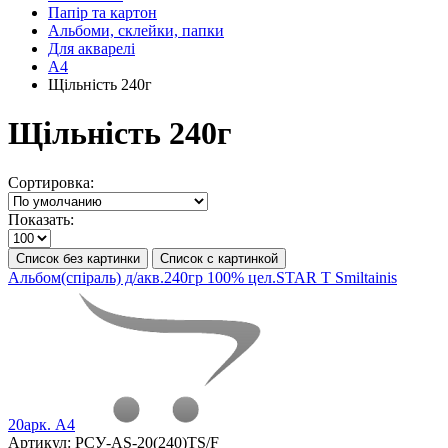
Папір та картон
Альбоми, склейки, папки
Для акварелі
А4
Щільність 240г
Щільність 240г
Сортировка:
Показать:
Список без картинки
Список с картинкой
Альбом(спіраль) д/акв.240гр 100% цел.STAR T Smiltainis
20арк. А4
Артикул:
РСУ-AS-20(240)TS/F