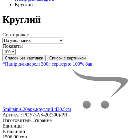
Круглий
Круглий
Сортировка:
Показать:
Список без картинки
Список с картинкой
*Папір д/акварелі 300г сер.зерно 100% бав.
Smiltainis.20арк.круглий d30,5см
Артикул:
РСУ-3AS-20(300)/PR
Изготовитель:
Украина
Единицы:
В наличии
1506.00 грн