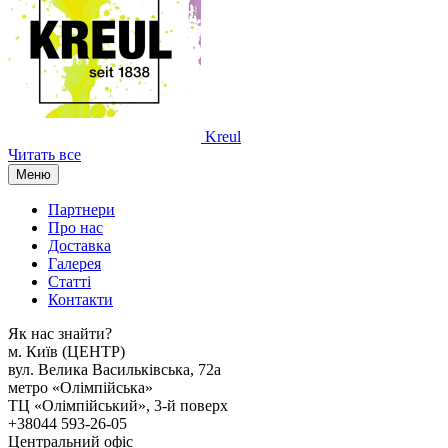
Kreul
Читать все
Меню
Партнери
Про нас
Доставка
Галерея
Статтi
Контакти
Як наc знайти?
м. Киïв (ЦЕНТР)
вул. Велика Васильківська, 72а
метро «Олімпійська»
ТЦ «Олімпійський», 3-й поверх
+38044 593-26-05
Центральний офіс