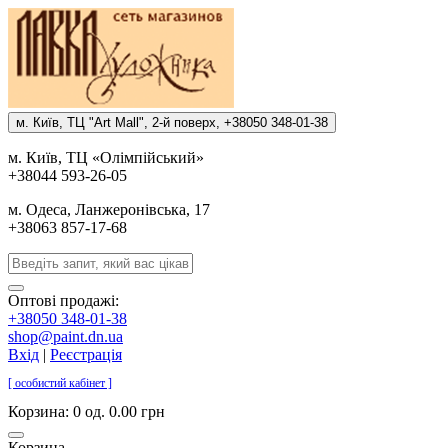
м. Киïв, ТЦ "Art Mall", 2-й поверх, +38050 348-01-38
м. Киïв, ТЦ «Олiмпiйський»
+38044 593-26-05
м. Одеса, Ланжеронiвська, 17
+38063 857-17-68
Оптові продажі:
+38050 348-01-38
shop@paint.dn.ua
Вхід
|
Реєстрація
[ особистий кабінет ]
Корзина:
0 од. 0.00 грн
Корзина