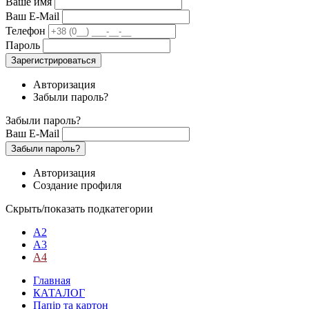
Ваше имя
Ваш E-Mail
Телефон
Пароль
Зарегистрироваться
Авторизация
Забыли пароль?
Забыли пароль?
Ваш E-Mail
Забыли пароль?
Авторизация
Создание профиля
Скрыть/показать подкатегории
А2
А3
А4
Главная
КАТАЛОГ
Папір та картон