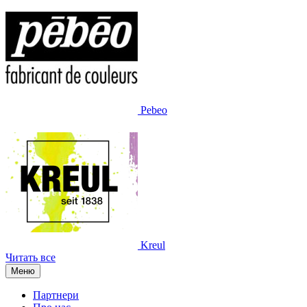
Pebeo
Kreul
Читать все
Меню
Партнери