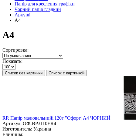
Папір для креслення графіки
Чорний папір гладкий
Аркуші
А4
А4
Сортировка:
Показать:
Список без картинки
Список с картинкой
RR Папір малювальнийі|120г "Офорт| А4 ЧОРНИЙ
Артикул:
ОФ-ВР3110ЕR4
Изготовитель:
Украина
Единицы: