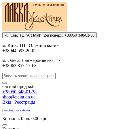
м. Киïв, ТЦ "Art Mall", 2-й поверх, +38050 348-01-38
м. Киïв, ТЦ «Олiмпiйський»
+38044 593-26-05
м. Одеса, Ланжеронiвська, 17
+38063 857-17-68
Оптові продажі:
+38050 348-01-38
shop@paint.dn.ua
Вхід
|
Реєстрація
[ особистий кабінет ]
Корзина:
0 од. 0.00 грн
Корзина