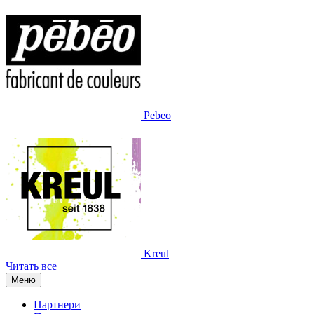
Pebeo
Kreul
Читать все
Меню
Партнери