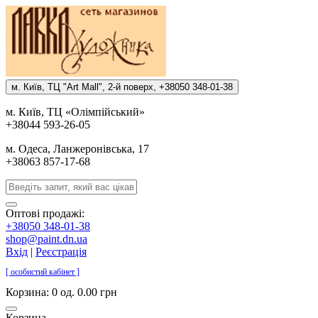
м. Киïв, ТЦ "Art Mall", 2-й поверх, +38050 348-01-38
м. Киïв, ТЦ «Олiмпiйський»
+38044 593-26-05
м. Одеса, Ланжеронiвська, 17
+38063 857-17-68
Оптові продажі:
+38050 348-01-38
shop@paint.dn.ua
Вхід
|
Реєстрація
[ особистий кабінет ]
Корзина:
0 од. 0.00 грн
Корзина