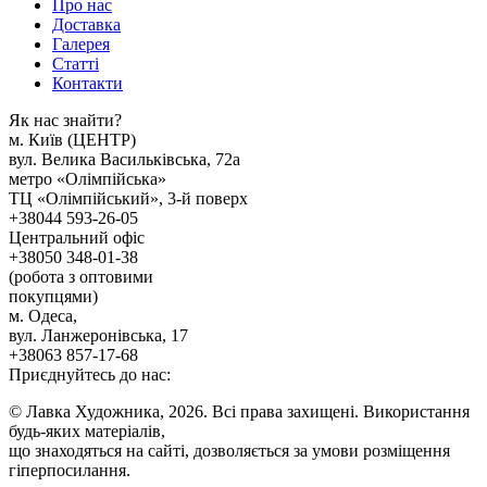
Про нас
Доставка
Галерея
Статтi
Контакти
Як наc знайти?
м. Киïв (ЦЕНТР)
вул. Велика Васильківська, 72а
метро «Олімпійська»
ТЦ «Олімпійський», 3-й поверх
+38044 593-26-05
Центральний офіс
+38050 348-01-38
(робота з оптовими
покупцями)
м. Одеса,
вул. Ланжеронівська, 17
+38063 857-17-68
Приєднуйтесь до нас:
© Лавка Художника, 2026. Всі права захищені. Використання
будь-яких матеріалів,
що знаходяться на сайті, дозволяється за умови розміщення
гіперпосилання.