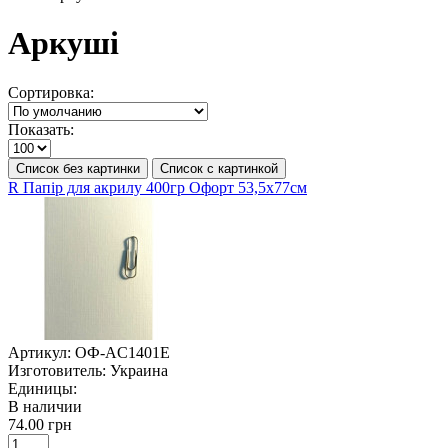
Аркуші
Сортировка:
Показать:
Список без картинки
Список с картинкой
R Папір для акрилу 400гр Офорт 53,5х77см
Артикул:
ОФ-AC1401E
Изготовитель:
Украина
Единицы:
В наличии
74.00 грн