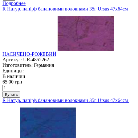
Подробнее
R Натур. папір|з банановими волокнами 35г Ursus 47х64см
НАСИЧЕНО-РОЖЕВИЙ
Артикул:
UR-4852262
Изготовитель:
Германия
Единицы:
В наличии
65.00 грн
Купить
R Натур. папір|з банановими волокнами 35г Ursus 47х64см