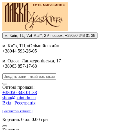
м. Киïв, ТЦ "Art Mall", 2-й поверх, +38050 348-01-38
м. Киïв, ТЦ «Олiмпiйський»
+38044 593-26-05
м. Одеса, Ланжеронiвська, 17
+38063 857-17-68
Оптові продажі:
+38050 348-01-38
shop@paint.dn.ua
Вхід
|
Реєстрація
[ особистий кабінет ]
Корзина:
0 од. 0.00 грн
Корзина