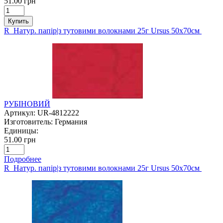
51.00 грн
Купить
R Натур. папір|з тутовими волокнами 25г Ursus 50х70см
РУБІНОВИЙ
Артикул:
UR-4812222
Изготовитель:
Германия
Единицы:
51.00 грн
Подробнее
R Натур. папір|з тутовими волокнами 25г Ursus 50х70см