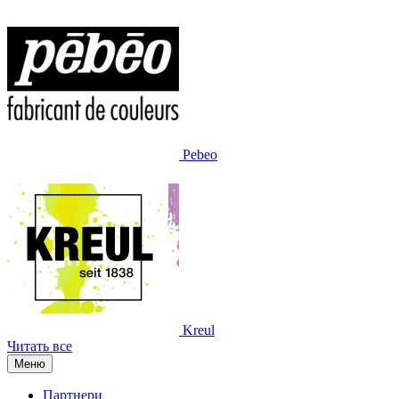
Pebeo
Kreul
Читать все
Меню
Партнери