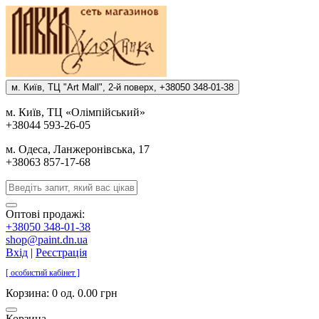
м. Киïв, ТЦ "Art Mall", 2-й поверх, +38050 348-01-38
м. Киïв, ТЦ «Олiмпiйський»
+38044 593-26-05
м. Одеса, Ланжеронiвська, 17
+38063 857-17-68
Оптові продажі:
+38050 348-01-38
shop@paint.dn.ua
Вхід
|
Реєстрація
[ особистий кабінет ]
Корзина:
0 од. 0.00 грн
Корзина