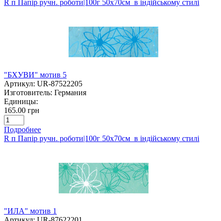
R п Папір ручн. роботи|100г 50х70см в індійському стилі
"БХУВИ" мотив 5
Артикул:
UR-87522205
Изготовитель:
Германия
Единицы:
165.00 грн
Подробнее
R п Папір ручн. роботи|100г 50х70см в індійському стилі
"ИЛА" мотив 1
Артикул:
UR-87622201