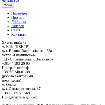
Читать все
Меню
Партнери
Про нас
Доставка
Галерея
Статтi
Контакти
Як наc знайти?
м. Киïв (ЦЕНТР)
вул. Велика Васильківська, 72а
метро «Олімпійська»
ТЦ «Олімпійський», 3-й поверх
+38044 593-26-05
Центральний офіс
+38050 348-01-38
(робота з оптовими
покупцями)
м. Одеса,
вул. Ланжеронівська, 17
+38063 857-17-68
Приєднуйтесь до нас: