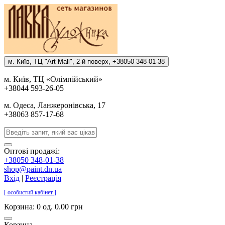
м. Киïв, ТЦ "Art Mall", 2-й поверх, +38050 348-01-38
м. Киïв, ТЦ «Олiмпiйський»
+38044 593-26-05
м. Одеса, Ланжеронiвська, 17
+38063 857-17-68
Оптові продажі:
+38050 348-01-38
shop@paint.dn.ua
Вхід
|
Реєстрація
[ особистий кабінет ]
Корзина:
0 од. 0.00 грн
Корзина