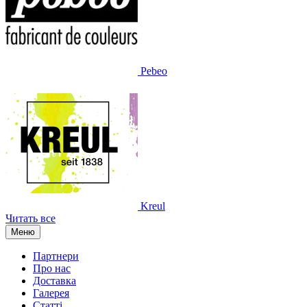
Pebeo
Kreul
Читать все
Меню
Партнери
Про нас
Доставка
Галерея
Статтi