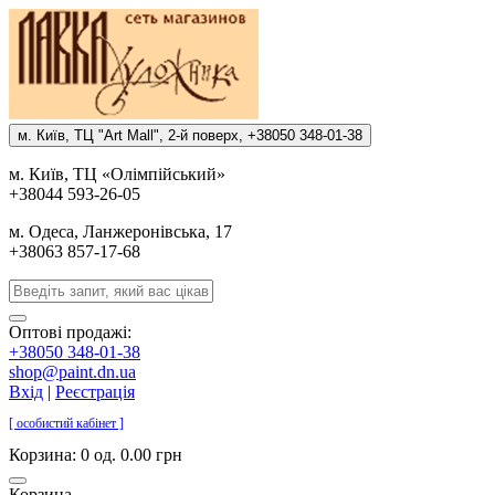
м. Киïв, ТЦ "Art Mall", 2-й поверх, +38050 348-01-38
м. Киïв, ТЦ «Олiмпiйський»
+38044 593-26-05
м. Одеса, Ланжеронiвська, 17
+38063 857-17-68
Оптові продажі:
+38050 348-01-38
shop@paint.dn.ua
Вхід
|
Реєстрація
[ особистий кабінет ]
Корзина:
0 од. 0.00 грн
Корзина