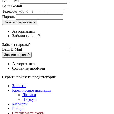
Ваше имя
Ваш E-Mail
Телефон
Пароль
Зарегистрироваться
Авторизация
Забыли пароль?
Забыли пароль?
Ваш E-Mail
Забыли пароль?
Авторизация
Создание профиля
Скрыть/показать подкатегории
Зошити
Креслярське приладдя
Лінійки
Циркулі
Маркери
Ролери
Степлери та скоби