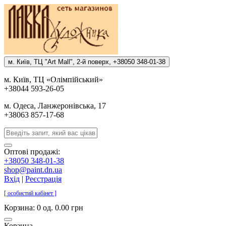
м. Киïв, ТЦ "Art Mall", 2-й поверх, +38050 348-01-38
м. Киïв, ТЦ «Олiмпiйський»
+38044 593-26-05
м. Одеса, Ланжеронiвська, 17
+38063 857-17-68
Оптові продажі:
+38050 348-01-38
shop@paint.dn.ua
Вхід
|
Реєстрація
[ особистий кабінет ]
Корзина:
0 од. 0.00 грн
Корзина