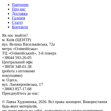
Партнери
Про нас
Доставка
Галерея
Статтi
Контакти
Як наc знайти?
м. Киïв (ЦЕНТР)
вул. Велика Васильківська, 72а
метро «Олімпійська»
ТЦ «Олімпійський», 3-й поверх
+38044 593-26-05
Центральний офіс
+38050 348-01-38
(робота з оптовими
покупцями)
м. Одеса,
вул. Ланжеронівська, 17
+38063 857-17-68
Приєднуйтесь до нас:
© Лавка Художника, 2026. Всі права захищені. Використання
будь-яких матеріалів,
що знаходяться на сайті, дозволяється за умови розміщення