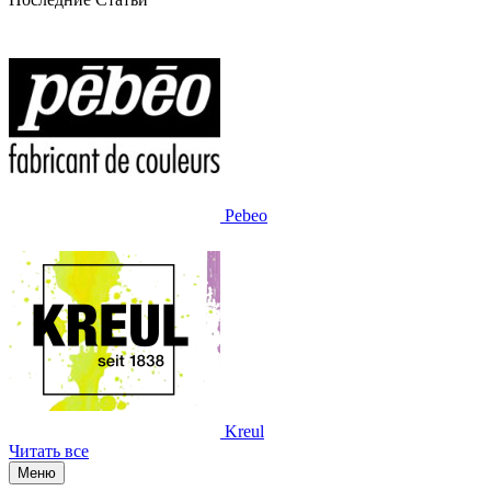
Pebeo
Kreul
Читать все
Меню