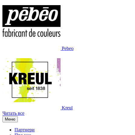
Pebeo
Kreul
Читать все
Меню
Партнери