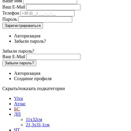
Ваше имя
Ваш E-Mail
Телефон
Пароль
Зарегистрироваться
Авторизация
Забыли пароль?
Забыли пароль?
Ваш E-Mail
Забыли пароль?
Авторизация
Создание профиля
Скрыть/показать подкатегории
Viva
Атлас
БС
ДП
11х32см
21,3х31,1см
ЧТ