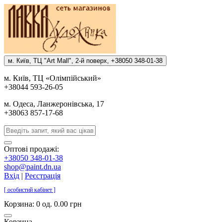
м. Киïв, ТЦ "Art Mall", 2-й поверх, +38050 348-01-38
м. Киïв, ТЦ «Олiмпiйський»
+38044 593-26-05
м. Одеса, Ланжеронiвська, 17
+38063 857-17-68
Оптові продажі:
+38050 348-01-38
shop@paint.dn.ua
Вхід
|
Реєстрація
[ особистий кабінет ]
Корзина:
0 од. 0.00 грн
Корзина