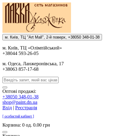
м. Киïв, ТЦ "Art Mall", 2-й поверх, +38050 348-01-38
м. Киïв, ТЦ «Олiмпiйський»
+38044 593-26-05
м. Одеса, Ланжеронiвська, 17
+38063 857-17-68
Оптові продажі:
+38050 348-01-38
shop@paint.dn.ua
Вхід
|
Реєстрація
[ особистий кабінет ]
Корзина:
0 од. 0.00 грн
Корзина