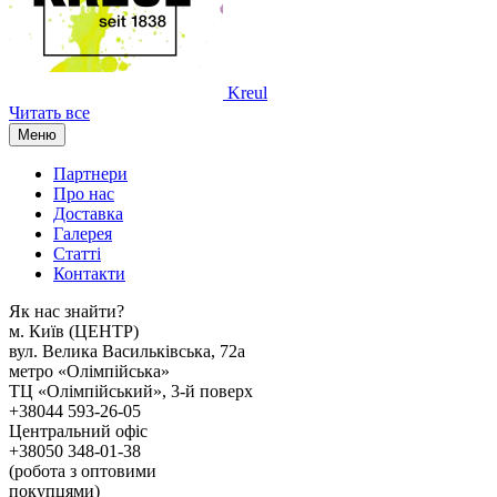
Kreul
Читать все
Меню
Партнери
Про нас
Доставка
Галерея
Статтi
Контакти
Як наc знайти?
м. Киïв (ЦЕНТР)
вул. Велика Васильківська, 72а
метро «Олімпійська»
ТЦ «Олімпійський», 3-й поверх
+38044 593-26-05
Центральний офіс
+38050 348-01-38
(робота з оптовими
покупцями)