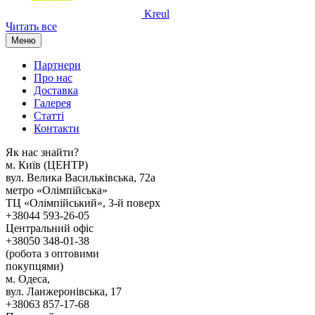
Kreul
Читать все
Меню
Партнери
Про нас
Доставка
Галерея
Статтi
Контакти
Як наc знайти?
м. Киïв (ЦЕНТР)
вул. Велика Васильківська, 72а
метро «Олімпійська»
ТЦ «Олімпійський», 3-й поверх
+38044 593-26-05
Центральний офіс
+38050 348-01-38
(робота з оптовими
покупцями)
м. Одеса,
вул. Ланжеронівська, 17
+38063 857-17-68