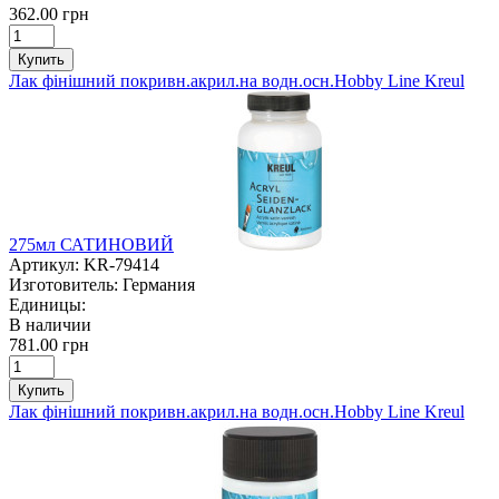
362.00 грн
Купить
Лак фінішний покривн.акрил.на водн.осн.Hobby Line Kreul
275мл САТИНОВИЙ
Артикул:
KR-79414
Изготовитель:
Германия
Единицы:
В наличии
781.00 грн
Купить
Лак фінішний покривн.акрил.на водн.осн.Hobby Line Kreul