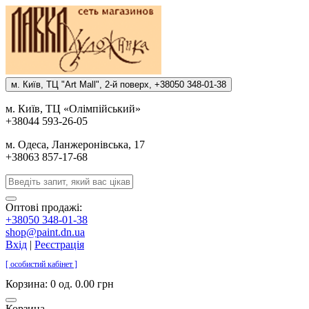
м. Киïв, ТЦ "Art Mall", 2-й поверх, +38050 348-01-38
м. Киïв, ТЦ «Олiмпiйський»
+38044 593-26-05
м. Одеса, Ланжеронiвська, 17
+38063 857-17-68
Оптові продажі:
+38050 348-01-38
shop@paint.dn.ua
Вхід
|
Реєстрація
[ особистий кабінет ]
Корзина:
0 од. 0.00 грн
Корзина