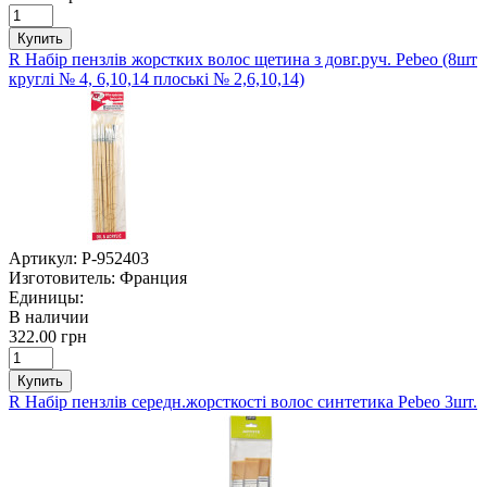
Купить
R Набір пензлів жорстких волос щетина з довг.руч. Pebeo (8шт
круглі № 4, 6,10,14 плоські № 2,6,10,14)
Артикул:
P-952403
Изготовитель:
Франция
Единицы:
В наличии
322.00 грн
Купить
R Набір пензлів середн.жорсткості волос синтетика Pebeo 3шт.