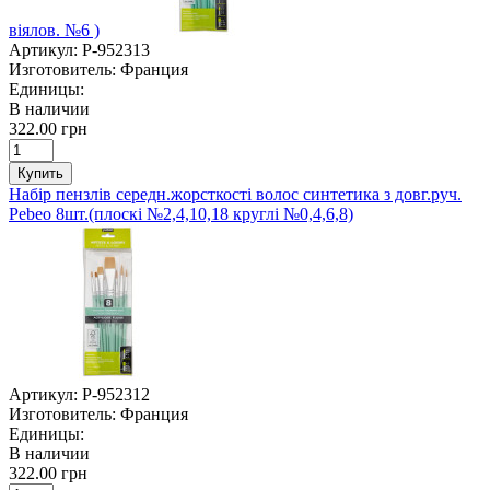
віялов. №6 )
Артикул:
P-952313
Изготовитель:
Франция
Единицы:
В наличии
322.00 грн
Купить
Набір пензлів середн.жорсткості волос синтетика з довг.руч.
Pebeo 8шт.(плоскі №2,4,10,18 круглі №0,4,6,8)
Артикул:
P-952312
Изготовитель:
Франция
Единицы:
В наличии
322.00 грн