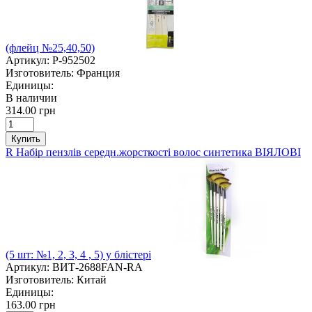
(флейц №25,40,50)
Артикул:
P-952502
Изготовитель:
Франция
Единицы:
В наличии
314.00 грн
Купить
R Набір пензлів середн.жорсткості волос синтетика ВІЯЛОВІ
(5 шт: №1, 2, 3, 4 , 5) у блістері
Артикул:
ВИТ-2688FAN-RA
Изготовитель:
Китай
Единицы:
163.00 грн