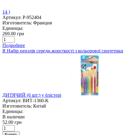
14 )
Артикул:
P-952404
Изготовитель:
Франция
Единицы:
269.00 грн
Подробнее
R Набір пензлів середн.жорсткості з кольорової синтетики
ДИТЯЧИЙ (6 шт:) у блістері
Артикул:
ВИТ-1360-K
Изготовитель:
Китай
Единицы:
В наличии
52.00 грн
Купить