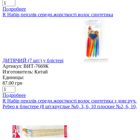
Подробнее
R Набір пензлів середн.жорсткості волос синтетика
ДИТЯЧИЙ (7 шт:) у блістері
Артикул:
ВИТ-7669К
Изготовитель:
Китай
Единицы:
87.00 грн
Подробнее
R Набір пензлів середн.жорсткості волос синтетика з довг.руч.
Pebeo в блистере (8 шт:круглые №0, 3, 6, 10 плоские №2, 6, 10,