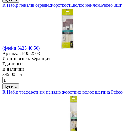
R Набір пензлів середн.жорсткості,волос нейлон,Pebeo 3шт.
(флейц №25,40,50)
Артикул:
P-952503
Изготовитель:
Франция
Единицы:
В наличии
345.00 грн
Купить
R Набір трафаретних пензлів жорстких волос щетина Pebeo