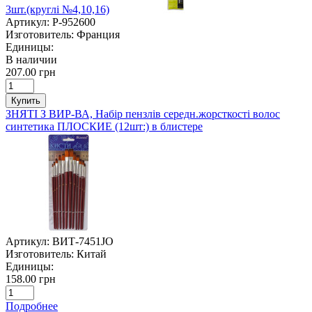
3шт.(круглі №4,10,16)
Артикул:
P-952600
Изготовитель:
Франция
Единицы:
В наличии
207.00 грн
Купить
ЗНЯТІ З ВИР-ВА, Набір пензлів середн.жорсткості волос
синтетика ПЛОСКИЕ (12шт:) в блистере
Артикул:
ВИТ-7451JO
Изготовитель:
Китай
Единицы:
158.00 грн
Подробнее