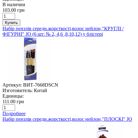
В наличии
103.00 грн
Купить
Набір пензлів середн.жорсткості,волос нейлон,"КРУГЛІ /
ФІГУРНІ" JO (6 шт: № 2, 4,6 ,8,10,12) у блістері
Артикул:
ВИТ-7668DSCN
Изготовитель:
Китай
Единицы:
111.00 грн
Подробнее
Набір пензлів середн.жорсткості,волос нейлон,"ПЛОСКІ" JO