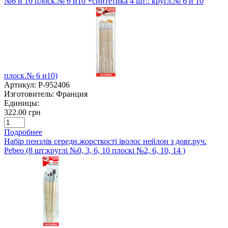
№6 и 10 плоск.№ 6 и10 +синтетика 4 шт:: кругл.№ 6 и 10
плоск.№ 6 и10)
Артикул:
P-952406
Изготовитель:
Франция
Единицы:
322.00 грн
Подробнее
Набір пензлів середн.жорсткості іволос нейлон з довг.руч.
Pebeo (8 шт:круглі №0, 3, 6, 10 плоскі №2, 6, 10, 14 )