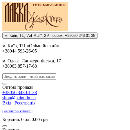
м. Киïв, ТЦ "Art Mall", 2-й поверх, +38050 348-01-38
м. Киïв, ТЦ «Олiмпiйський»
+38044 593-26-05
м. Одеса, Ланжеронiвська, 17
+38063 857-17-68
Оптові продажі:
+38050 348-01-38
shop@paint.dn.ua
Вхід
|
Реєстрація
[ особистий кабінет ]
Корзина:
0 од. 0.00 грн
Корзина