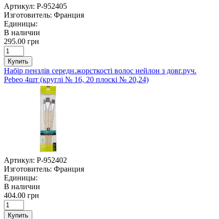
Артикул:
P-952405
Изготовитель:
Франция
Единицы:
В наличии
295.00 грн
Купить
Набір пензлів середн.жорсткості волос нейлон з довг.руч.
Pebeo 4шт (круглі № 16, 20 плоскі № 20,24)
Артикул:
P-952402
Изготовитель:
Франция
Единицы:
В наличии
404.00 грн
Купить