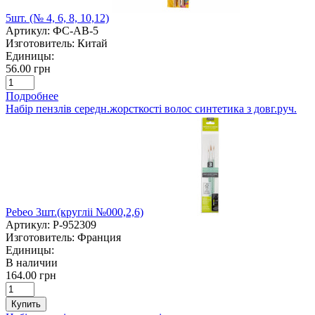
5шт. (№ 4, 6, 8, 10,12)
Артикул:
ФС-AB-5
Изготовитель:
Китай
Единицы:
56.00 грн
Подробнее
Набір пензлів середн.жорсткості волос синтетика з довг.руч.
Pebeo 3шт.(кругліі №000,2,6)
Артикул:
P-952309
Изготовитель:
Франция
Единицы:
В наличии
164.00 грн
Купить