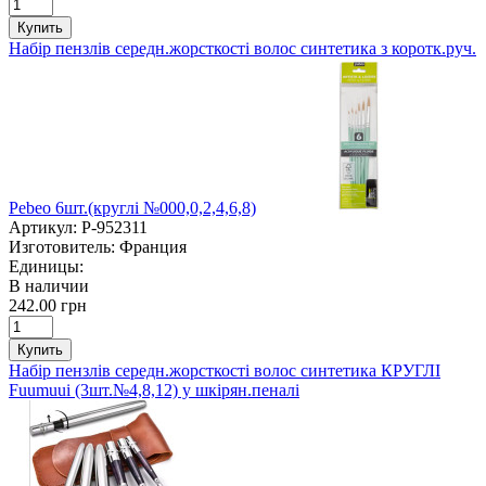
Купить
Набір пензлів середн.жорсткості волос синтетика з коротк.руч.
Pebeo 6шт.(круглі №000,0,2,4,6,8)
Артикул:
P-952311
Изготовитель:
Франция
Единицы:
В наличии
242.00 грн
Купить
Набір пензлів середн.жорсткості волос синтетика КРУГЛІ
Fuumuui (3шт.№4,8,12) у шкірян.пеналі