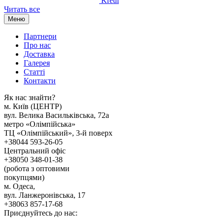
Kreul
Читать все
Меню
Партнери
Про нас
Доставка
Галерея
Статтi
Контакти
Як наc знайти?
м. Киïв (ЦЕНТР)
вул. Велика Васильківська, 72а
метро «Олімпійська»
ТЦ «Олімпійський», 3-й поверх
+38044 593-26-05
Центральний офіс
+38050 348-01-38
(робота з оптовими
покупцями)
м. Одеса,
вул. Ланжеронівська, 17
+38063 857-17-68
Приєднуйтесь до нас: