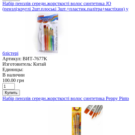
Набір пензлів середн.жорсткості волос синтетика JO
(пензлі;круглі 2шт.плоські 3шт.+пластик.палітра+мастіхин) у
блістері
Артикул:
ВИТ-7677K
Изготовитель:
Китай
Единицы:
В наличии
100.00 грн
Купить
Набір пензлів середн.жорсткості волос синтетика Peppy Pinto