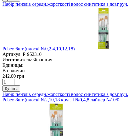
Набір пензлів середн.жорсткості волос синтетика з довг.руч.
Pebeo 6шт.(плоскі №0,2,4,10,12,18)
Артикул:
P-952310
Изготовитель:
Франция
Единицы:
В наличии
242.00 грн
Купить
Набір пензлів середн.жорсткості волос синтетика з довг.руч.
Pebeo 8шт.(плоскі №2,10,18 круглі №0,4,8 лайнер №10/0