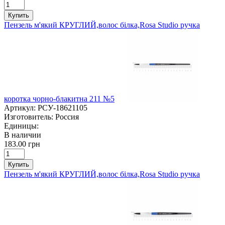
Купить
Пензель м'який КРУГЛИЙ,волос білка,Rosa Studio ручка
коротка чорно-блакитна 211 №5
Артикул:
РСУ-18621105
Изготовитель:
Россия
Единицы:
В наличии
183.00 грн
Купить
Пензель м'який КРУГЛИЙ,волос білка,Rosa Studio ручка