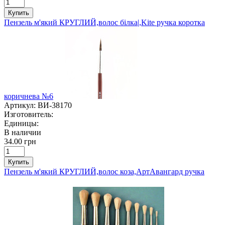
Купить
Пензель м'який КРУГЛИЙ,волос білка|,Kite ручка коротка
коричнева №6
Артикул:
ВИ-38170
Изготовитель:
Единицы:
В наличии
34.00 грн
Купить
Пензель м'який КРУГЛИЙ,волос коза,АртАвангард ручка