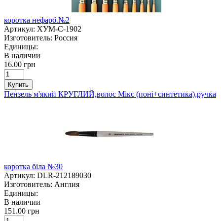
коротка нефарб.№2
Артикул:
ХУМ-C-1902
Изготовитель:
Россия
Единицы:
В наличии
16.00 грн
Купить
Пензель м'який КРУГЛИЙ,волос Мікс (поні+синтетика),ручка
коротка біла №30
Артикул:
DLR-212189030
Изготовитель:
Англия
Единицы:
В наличии
151.00 грн