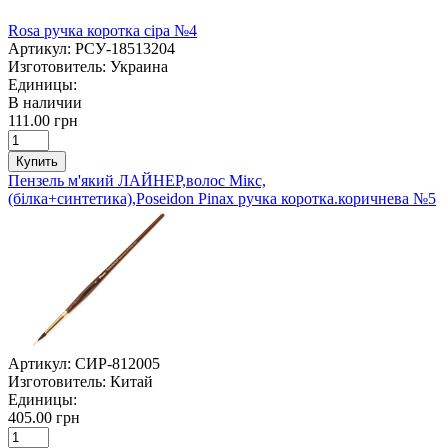
Rosa ручка коротка сіра №4
Артикул:
РСУ-18513204
Изготовитель:
Украина
Единицы:
В наличии
111.00 грн
Купить
Пензель м'який ЛАЙНЕР,волос Мікс,
(білка+синтетика),Poseidon Pinax ручка коротка.коричнева №5
Артикул:
СИР-812005
Изготовитель:
Китай
Единицы:
405.00 грн