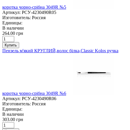
коротка чорно-срібна 3049R №5
Артикул:
РСУ-4230490R05
Изготовитель:
Россия
Единицы:
В наличии
264.00 грн
Купить
Пензель м'який КРУГЛИЙ,волос білка,Classic Kolos ручка
коротка чорно-срібна 3049R №6
Артикул:
РСУ-4230490R06
Изготовитель:
Россия
Единицы:
В наличии
303.00 грн