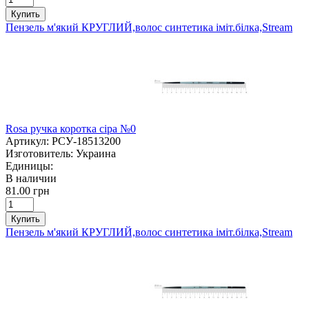
Купить
Пензель м'який КРУГЛИЙ,волос синтетика іміт.білка,Stream
Rosa ручка коротка сіра №0
Артикул:
РСУ-18513200
Изготовитель:
Украина
Единицы:
В наличии
81.00 грн
Купить
Пензель м'який КРУГЛИЙ,волос синтетика іміт.білка,Stream