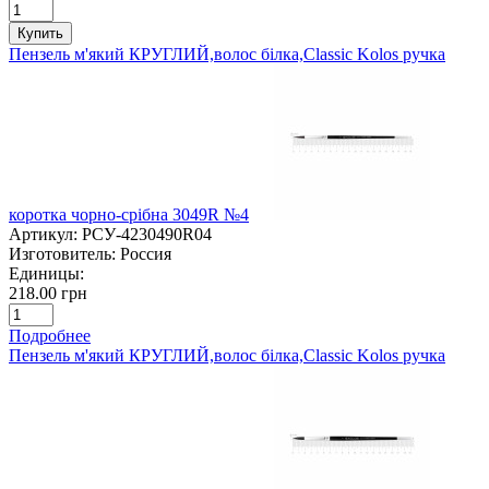
Купить
Пензель м'який КРУГЛИЙ,волос білка,Classic Kolos ручка
коротка чорно-срібна 3049R №4
Артикул:
РСУ-4230490R04
Изготовитель:
Россия
Единицы:
218.00 грн
Подробнее
Пензель м'який КРУГЛИЙ,волос білка,Classic Kolos ручка