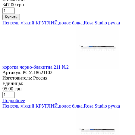
347.00 грн
Купить
Пензель м'який КРУГЛИЙ,волос білка,Rosa Studio ручка
коротка чорно-блакитна 211 №2
Артикул:
РСУ-18621102
Изготовитель:
Россия
Единицы:
95.00 грн
Подробнее
Пензель м'який КРУГЛИЙ,волос білка,Rosa Studio ручка