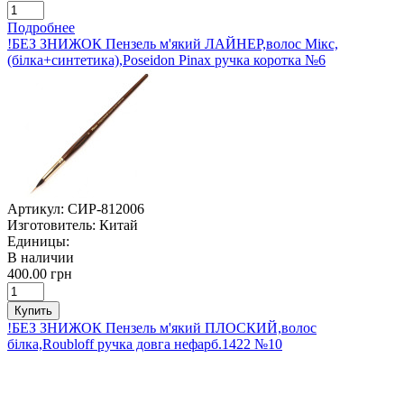
Подробнее
!БЕЗ ЗНИЖОК Пензель м'який ЛАЙНЕР,волос Мікс,
(білка+синтетика),Poseidon Pinax ручка коротка №6
Артикул:
СИР-812006
Изготовитель:
Китай
Единицы:
В наличии
400.00 грн
Купить
!БЕЗ ЗНИЖОК Пензель м'який ПЛОСКИЙ,волос
білка,Roubloff ручка довга нефарб.1422 №10