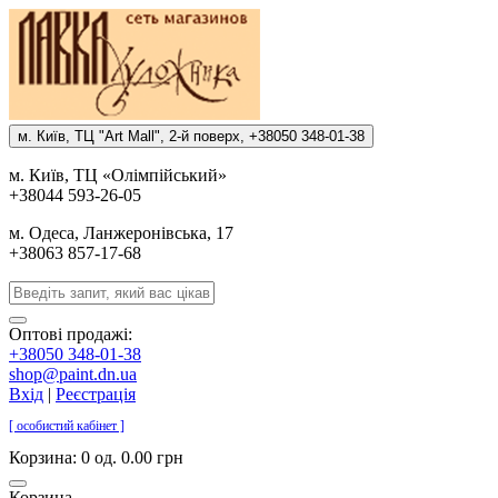
м. Киïв, ТЦ "Art Mall", 2-й поверх, +38050 348-01-38
м. Киïв, ТЦ «Олiмпiйський»
+38044 593-26-05
м. Одеса, Ланжеронiвська, 17
+38063 857-17-68
Оптові продажі:
+38050 348-01-38
shop@paint.dn.ua
Вхід
|
Реєстрація
[ особистий кабінет ]
Корзина:
0 од. 0.00 грн
Корзина