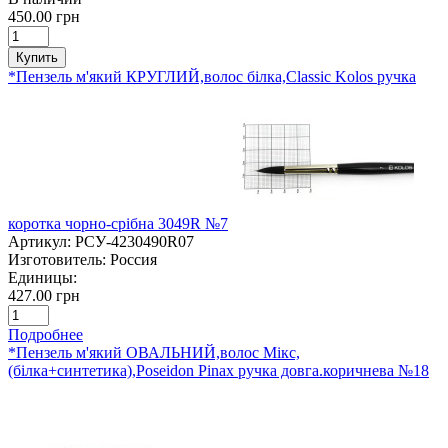
450.00 грн
Купить
*Пензель м'який КРУГЛИЙ,волос білка,Classic Kolos ручка
коротка чорно-срібна 3049R №7
Артикул:
РСУ-4230490R07
Изготовитель:
Россия
Единицы:
427.00 грн
Подробнее
*Пензель м'який ОВАЛЬНИЙ,волос Мікс,
(білка+синтетика),Poseidon Pinax ручка довга.коричнева №18