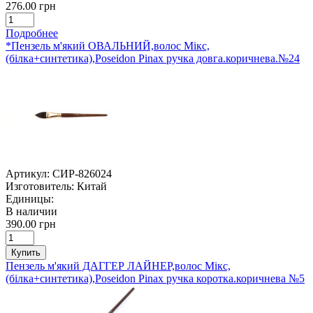
276.00 грн
Подробнее
*Пензель м'який ОВАЛЬНИЙ,волос Мікс,
(білка+синтетика),Poseidon Pinax ручка довга.коричнева.№24
Артикул:
СИР-826024
Изготовитель:
Китай
Единицы:
В наличии
390.00 грн
Купить
Пензель м'який ДАГГЕР ЛАЙНЕР,волос Мікс,
(білка+синтетика),Poseidon Pinax ручка коротка.коричнева №5