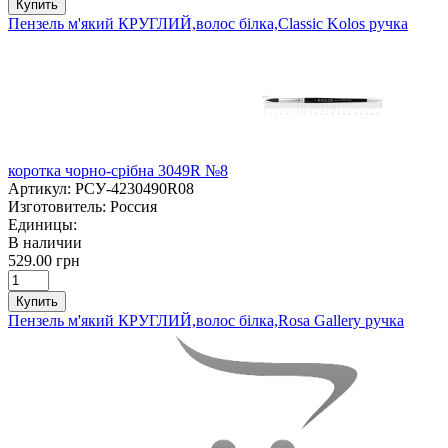
Купить
Пензель м'який КРУГЛИЙ,волос білка,Classic Kolos ручка
коротка чорно-срібна 3049R №8
Артикул:
РСУ-4230490R08
Изготовитель:
Россия
Единицы:
В наличии
529.00 грн
Купить
Пензель м'який КРУГЛИЙ,волос білка,Rosa Gallery ручка