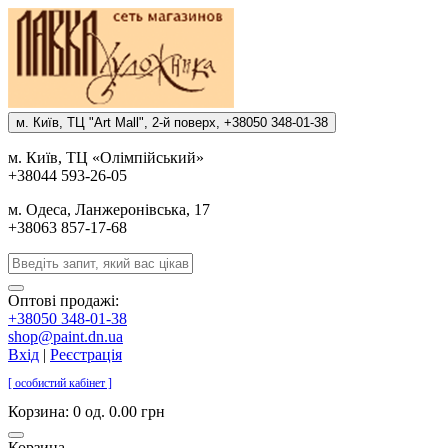
м. Киïв, ТЦ "Art Mall", 2-й поверх, +38050 348-01-38
м. Киïв, ТЦ «Олiмпiйський»
+38044 593-26-05
м. Одеса, Ланжеронiвська, 17
+38063 857-17-68
Оптові продажі:
+38050 348-01-38
shop@paint.dn.ua
Вхід
|
Реєстрація
[ особистий кабінет ]
Корзина:
0 од. 0.00 грн
Корзина