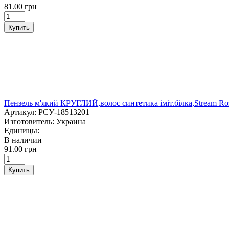
81.00 грн
Купить
Пензель м'який КРУГЛИЙ,волос синтетика іміт.білка,Stream Ro
Артикул:
РСУ-18513201
Изготовитель:
Украина
Единицы:
В наличии
91.00 грн
Купить