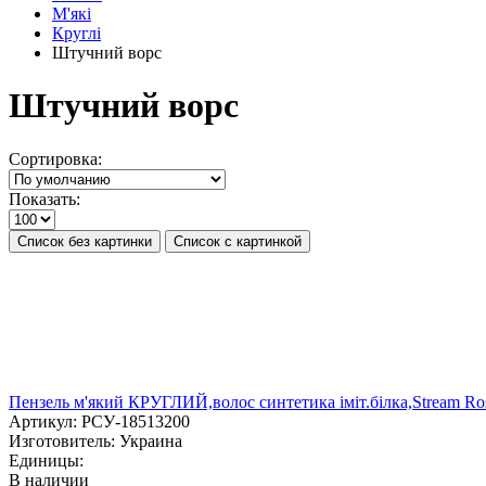
М'які
Круглі
Штучний ворс
Штучний ворс
Сортировка:
Показать:
Список без картинки
Список с картинкой
Пензель м'який КРУГЛИЙ,волос синтетика іміт.білка,Stream Ro
Артикул:
РСУ-18513200
Изготовитель:
Украина
Единицы:
В наличии