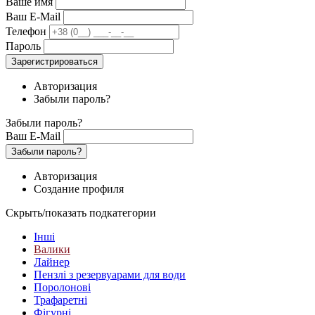
Ваше имя
Ваш E-Mail
Телефон
Пароль
Зарегистрироваться
Авторизация
Забыли пароль?
Забыли пароль?
Ваш E-Mail
Забыли пароль?
Авторизация
Создание профиля
Скрыть/показать подкатегории
Інші
Валики
Лайнер
Пензлі з резервуарами для води
Поролонові
Трафаретні
Фігурні