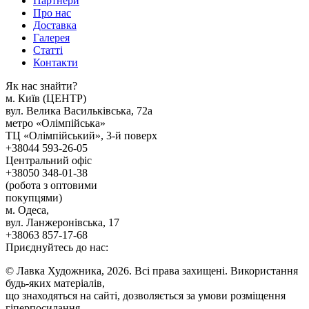
Партнери
Про нас
Доставка
Галерея
Статтi
Контакти
Як наc знайти?
м. Киïв (ЦЕНТР)
вул. Велика Васильківська, 72а
метро «Олімпійська»
ТЦ «Олімпійський», 3-й поверх
+38044 593-26-05
Центральний офіс
+38050 348-01-38
(робота з оптовими
покупцями)
м. Одеса,
вул. Ланжеронівська, 17
+38063 857-17-68
Приєднуйтесь до нас:
© Лавка Художника, 2026. Всі права захищені. Використання
будь-яких матеріалів,
що знаходяться на сайті, дозволяється за умови розміщення
гіперпосилання.