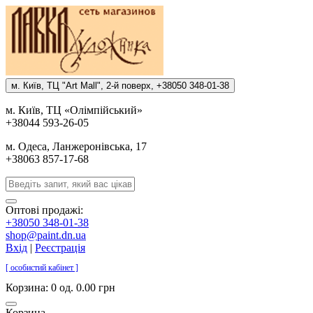
м. Киïв, ТЦ "Art Mall", 2-й поверх, +38050 348-01-38
м. Киïв, ТЦ «Олiмпiйський»
+38044 593-26-05
м. Одеса, Ланжеронiвська, 17
+38063 857-17-68
Оптові продажі:
+38050 348-01-38
shop@paint.dn.ua
Вхід
|
Реєстрація
[ особистий кабінет ]
Корзина:
0 од. 0.00 грн
Корзина