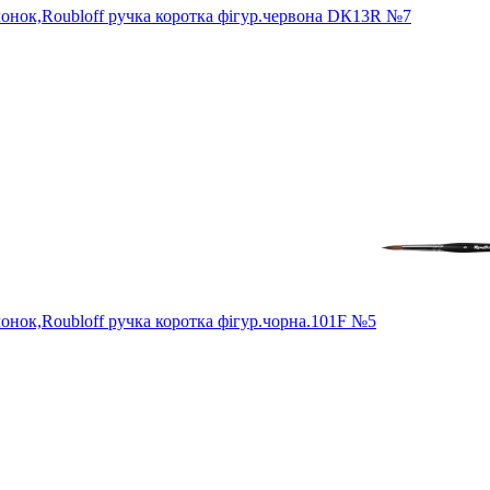
нок,Roubloff ручка коротка фігур.червона DК13R №7
ок,Roubloff ручка коротка фігур.чорна.101F №5