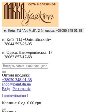
м. Киïв, ТЦ "Art Mall", 2-й поверх, +38050 348-01-38
м. Киïв, ТЦ «Олiмпiйський»
+38044 593-26-05
м. Одеса, Ланжеронiвська, 17
+38063 857-17-68
Оптові продажі:
+38050 348-01-38
shop@paint.dn.ua
Вхід
|
Реєстрація
[ особистий кабінет ]
Корзина:
0 од. 0.00 грн
Корзина