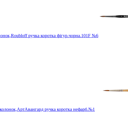
ок,Roubloff ручка коротка фігур.чорна.101F №6
колонок,АртАвангард ручка коротка нефарб.№1