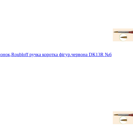
нок,Roubloff ручка коротка фігур.червона DК13R №6