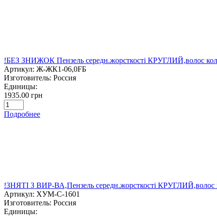
!БЕЗ ЗНИЖОК Пензель середн.жорсткості КРУГЛИЙ,волос колон
Артикул:
Ж-ЖК1-06,0FБ
Изготовитель:
Россия
Единицы:
1935.00 грн
Подробнее
!ЗНЯТІ З ВИР-ВА,Пензель середн.жорсткості КРУГЛИЙ,волос 
Артикул:
ХУМ-C-1601
Изготовитель:
Россия
Единицы: