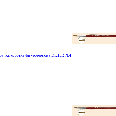
 ручка коротка фігур.червона DК13R №4