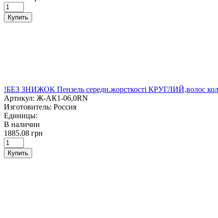
Купить
!БЕЗ ЗНИЖОК Пензель середн.жорсткості КРУГЛИЙ,волос коло
Артикул:
Ж-АК1-06,0RN
Изготовитель:
Россия
Единицы:
В наличии
1885.08 грн
Купить