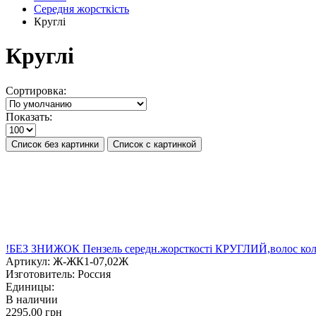
Середня жорсткість
Круглі
Круглі
Сортировка:
Показать:
Список без картинки
Список с картинкой
!БЕЗ ЗНИЖОК Пензель середн.жорсткості КРУГЛИЙ,волос коло
Артикул:
Ж-ЖК1-07,02Ж
Изготовитель:
Россия
Единицы:
В наличии
2295.00 грн