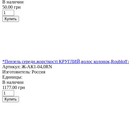
В наличии
50.00 грн
Купить
*Пензель середн.жорсткості КРУГЛИЙ,волос колонок,Roubloff
Артикул:
Ж-АК1-04,0RN
Изготовитель:
Россия
Единицы:
В наличии
1177.00 грн
Купить