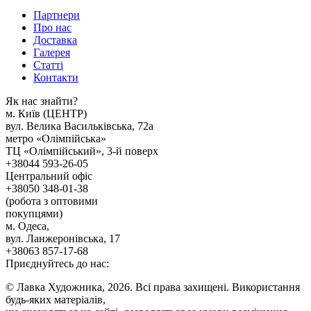
Партнери
Про нас
Доставка
Галерея
Статтi
Контакти
Як наc знайти?
м. Киïв (ЦЕНТР)
вул. Велика Васильківська, 72а
метро «Олімпійська»
ТЦ «Олімпійський», 3-й поверх
+38044 593-26-05
Центральний офіс
+38050 348-01-38
(робота з оптовими
покупцями)
м. Одеса,
вул. Ланжеронівська, 17
+38063 857-17-68
Приєднуйтесь до нас:
© Лавка Художника, 2026. Всі права захищені. Використання
будь-яких матеріалів,