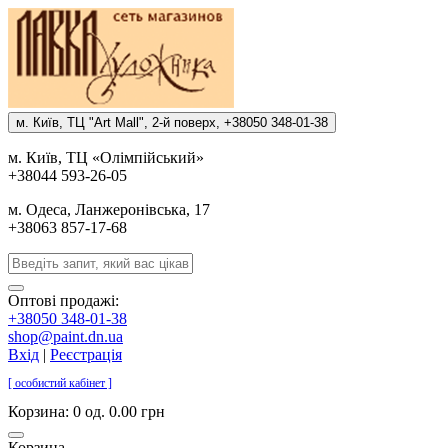
м. Киïв, ТЦ "Art Mall", 2-й поверх, +38050 348-01-38
м. Киïв, ТЦ «Олiмпiйський»
+38044 593-26-05
м. Одеса, Ланжеронiвська, 17
+38063 857-17-68
Оптові продажі:
+38050 348-01-38
shop@paint.dn.ua
Вхід
|
Реєстрація
[ особистий кабінет ]
Корзина:
0 од. 0.00 грн
Корзина