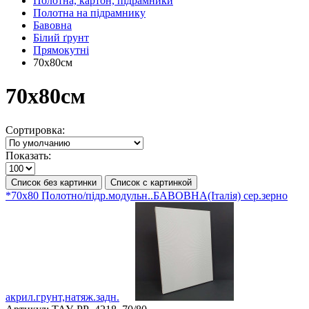
Полотна, картон, підрамники
Полотна на підрамнику
Бавовна
Білий ґрунт
Прямокутні
70х80см
70х80см
Сортировка:
Показать:
Список без картинки
Список с картинкой
*70х80 Полотно/підр.модульн..БАВОВНА(Італія) сер.зерно
акрил.грунт,натяж.задн.