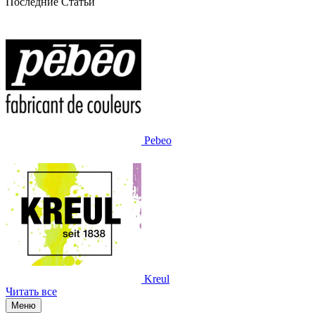
Последние Статьи
Pebeo
Kreul
Читать все
Меню