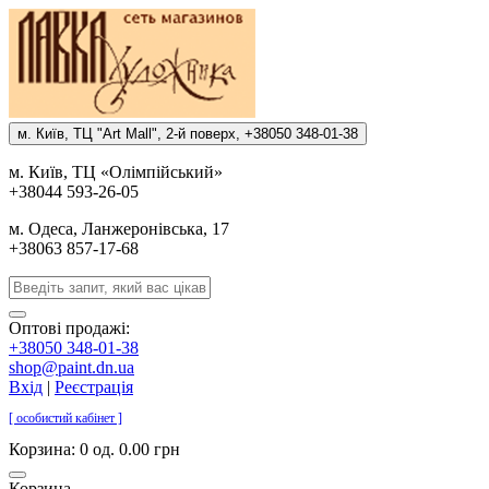
м. Киïв, ТЦ "Art Mall", 2-й поверх, +38050 348-01-38
м. Киïв, ТЦ «Олiмпiйський»
+38044 593-26-05
м. Одеса, Ланжеронiвська, 17
+38063 857-17-68
Оптові продажі:
+38050 348-01-38
shop@paint.dn.ua
Вхід
|
Реєстрація
[ особистий кабінет ]
Корзина:
0 од. 0.00 грн
Корзина