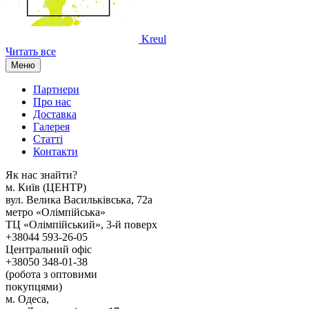
Kreul
Читать все
Меню
Партнери
Про нас
Доставка
Галерея
Статтi
Контакти
Як наc знайти?
м. Киïв (ЦЕНТР)
вул. Велика Васильківська, 72а
метро «Олімпійська»
ТЦ «Олімпійський», 3-й поверх
+38044 593-26-05
Центральний офіс
+38050 348-01-38
(робота з оптовими
покупцями)
м. Одеса,