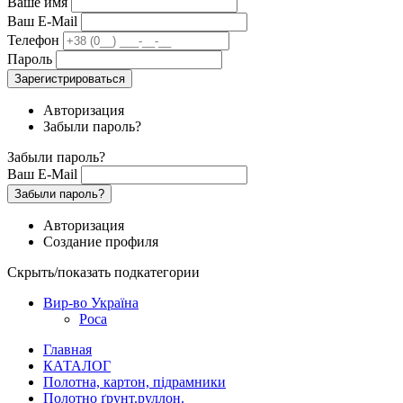
Ваше имя
Ваш E-Mail
Телефон
Пароль
Зарегистрироваться
Авторизация
Забыли пароль?
Забыли пароль?
Ваш E-Mail
Забыли пароль?
Авторизация
Создание профиля
Скрыть/показать подкатегории
Вир-во Україна
Роса
Главная
КАТАЛОГ
Полотна, картон, підрамники
Полотно ґрунт.руллон.