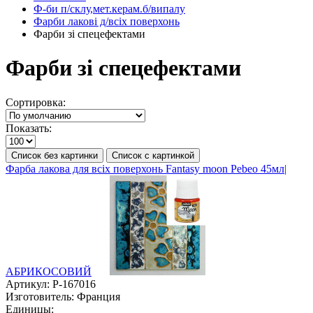
Ф-би п/склу,мет.керам.б/випалу
Фарби лакові д/всіх поверхонь
Фарби зі спецефектами
Фарби зі спецефектами
Сортировка:
Показать:
Список без картинки
Список с картинкой
Фарба лакова для всіх поверхонь Fantasy moon Pebeo 45мл|
АБРИКОСОВИЙ
Артикул:
P-167016
Изготовитель:
Франция
Единицы: