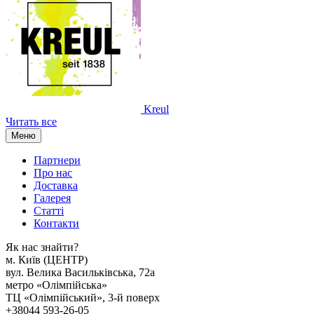
Kreul
Читать все
Меню
Партнери
Про нас
Доставка
Галерея
Статтi
Контакти
Як наc знайти?
м. Киïв (ЦЕНТР)
вул. Велика Васильківська, 72а
метро «Олімпійська»
ТЦ «Олімпійський», 3-й поверх
+38044 593-26-05