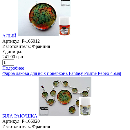
АЛЫЙ
Артикул:
P-166012
Изготовитель:
Франция
Единицы:
241.00 грн
Подробнее
Фарба лакова для всіх поверхонь Fantasy Prisme Pebeo 45мл|
БІЛА РАКУШКА
Артикул:
P-166020
Изготовитель:
Франция