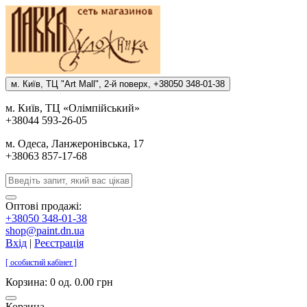
м. Киïв, ТЦ "Art Mall", 2-й поверх, +38050 348-01-38
м. Киïв, ТЦ «Олiмпiйський»
+38044 593-26-05
м. Одеса, Ланжеронiвська, 17
+38063 857-17-68
Оптові продажі:
+38050 348-01-38
shop@paint.dn.ua
Вхід
|
Реєстрація
[ особистий кабінет ]
Корзина:
0 од. 0.00 грн
Корзина