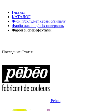
Главная
КАТАЛОГ
Ф-би п/склу,мет.керам.б/випалу
Фарби лакові д/всіх поверхонь
Фарби зі спецефектами
Последние Статьи
Pebeo