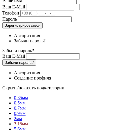
Ваше имя
Ваш E-Mail
Телефон
Пароль
Зарегистрироваться
Авторизация
Забыли пароль?
Забыли пароль?
Ваш E-Mail
Забыли пароль?
Авторизация
Создание профиля
Скрыть/показать подкатегории
0,35мм
0,5мм
0,7мм
0,9мм
2мм
3.15мм
5,6мм