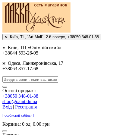
м. Киïв, ТЦ "Art Mall", 2-й поверх, +38050 348-01-38
м. Киïв, ТЦ «Олiмпiйський»
+38044 593-26-05
м. Одеса, Ланжеронiвська, 17
+38063 857-17-68
Оптові продажі:
+38050 348-01-38
shop@paint.dn.ua
Вхід
|
Реєстрація
[ особистий кабінет ]
Корзина:
0 од. 0.00 грн
Корзина