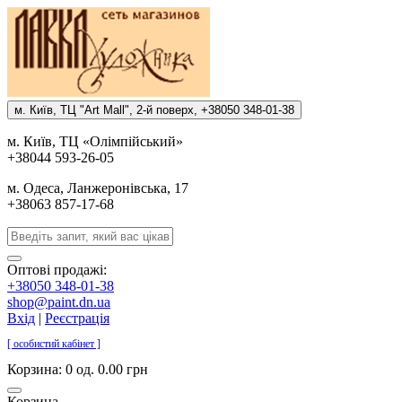
м. Киïв, ТЦ "Art Mall", 2-й поверх, +38050 348-01-38
м. Киïв, ТЦ «Олiмпiйський»
+38044 593-26-05
м. Одеса, Ланжеронiвська, 17
+38063 857-17-68
Оптові продажі:
+38050 348-01-38
shop@paint.dn.ua
Вхід
|
Реєстрація
[ особистий кабінет ]
Корзина:
0 од. 0.00 грн
Корзина