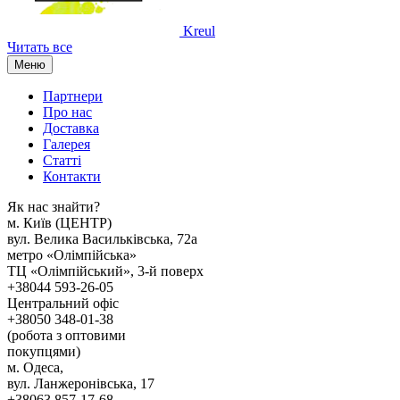
Kreul
Читать все
Меню
Партнери
Про нас
Доставка
Галерея
Статтi
Контакти
Як наc знайти?
м. Киïв (ЦЕНТР)
вул. Велика Васильківська, 72а
метро «Олімпійська»
ТЦ «Олімпійський», 3-й поверх
+38044 593-26-05
Центральний офіс
+38050 348-01-38
(робота з оптовими
покупцями)
м. Одеса,
вул. Ланжеронівська, 17
+38063 857-17-68