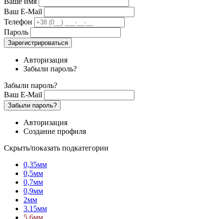
Ваше имя
Ваш E-Mail
Телефон
Пароль
Зарегистрироваться
Авторизация
Забыли пароль?
Забыли пароль?
Ваш E-Mail
Забыли пароль?
Авторизация
Создание профиля
Скрыть/показать подкатегории
0,35мм
0,5мм
0,7мм
0,9мм
2мм
3.15мм
5,6мм