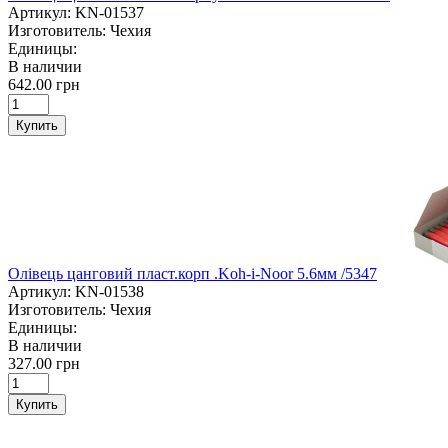
Артикул:
KN-01537
Изготовитель:
Чехия
Единицы:
В наличии
642.00 грн
Купить
Олівець цанговий пласт.корп .Koh-i-Noor 5.6мм /5347
Артикул:
KN-01538
Изготовитель:
Чехия
Единицы:
В наличии
327.00 грн
Купить