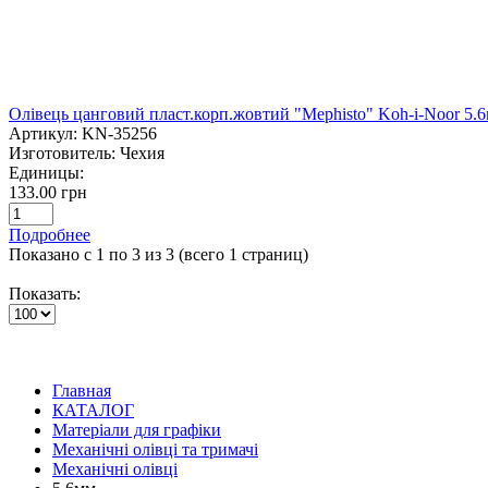
Олівець цанговий пласт.корп.жовтий "Mephisto" Koh-i-Noor 5.6
Артикул:
KN-35256
Изготовитель:
Чехия
Единицы:
133.00 грн
Подробнее
Показано с 1 по 3 из 3 (всего 1 страниц)
Показать:
Главная
КАТАЛОГ
Матеріали для графіки
Механічні олівці та тримачі
Механічні олівці