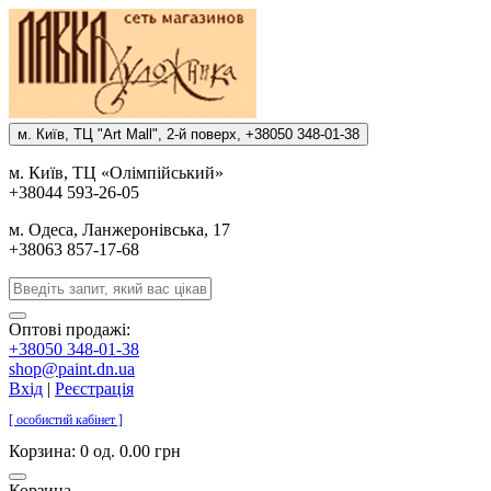
м. Киïв, ТЦ "Art Mall", 2-й поверх, +38050 348-01-38
м. Киïв, ТЦ «Олiмпiйський»
+38044 593-26-05
м. Одеса, Ланжеронiвська, 17
+38063 857-17-68
Оптові продажі:
+38050 348-01-38
shop@paint.dn.ua
Вхід
|
Реєстрація
[ особистий кабінет ]
Корзина:
0 од. 0.00 грн
Корзина