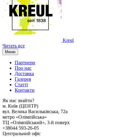
Kreul
Читать все
Меню
Партнери
Про нас
Доставка
Галерея
Статтi
Контакти
Як наc знайти?
м. Киïв (ЦЕНТР)
вул. Велика Васильківська, 72а
метро «Олімпійська»
ТЦ «Олімпійський», 3-й поверх
+38044 593-26-05
Центральний офіс