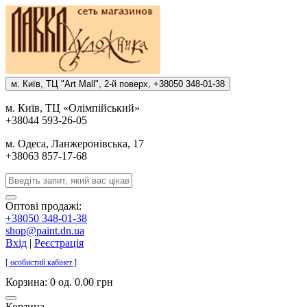
м. Киïв, ТЦ "Art Mall", 2-й поверх, +38050 348-01-38
м. Киïв, ТЦ «Олiмпiйський»
+38044 593-26-05
м. Одеса, Ланжеронiвська, 17
+38063 857-17-68
Оптові продажі:
+38050 348-01-38
shop@paint.dn.ua
Вхід
|
Реєстрація
[ особистий кабінет ]
Корзина:
0 од. 0.00 грн
Корзина