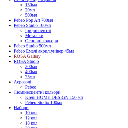
150мл
20мл
500мл
Pebeo Pop Art 700мл
Pebeo Studio 100мл
Іридисцентні
Металіки
Основні кольори
Pebeo Studio 500мл
Pebeo Емалі акрил.універ.45мл
ROSA Gallery
ROSA Studio
200мл
400мл
75мл
Аерозолі
Pebeo
Люмінесцентні кольори
Kreul HOME DESIGN 150 мл
Pebeo Studio 100мл
Набори
10 кол
12 кол
18 кол