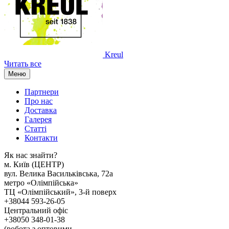
Kreul
Читать все
Меню
Партнери
Про нас
Доставка
Галерея
Статтi
Контакти
Як наc знайти?
м. Киïв (ЦЕНТР)
вул. Велика Васильківська, 72а
метро «Олімпійська»
ТЦ «Олімпійський», 3-й поверх
+38044 593-26-05
Центральний офіс
+38050 348-01-38
(робота з оптовими