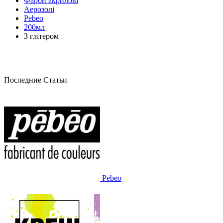
Фарби акрилові
Аерозолі
Pebeo
200мл
З глітером
Последние Статьи
Pebeo