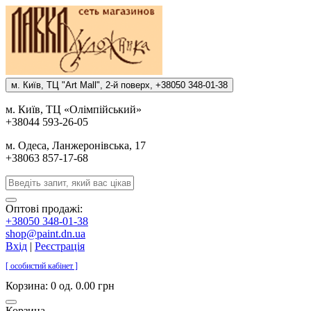
м. Киïв, ТЦ "Art Mall", 2-й поверх, +38050 348-01-38
м. Киïв, ТЦ «Олiмпiйський»
+38044 593-26-05
м. Одеса, Ланжеронiвська, 17
+38063 857-17-68
Оптові продажі:
+38050 348-01-38
shop@paint.dn.ua
Вхід
|
Реєстрація
[ особистий кабінет ]
Корзина:
0 од. 0.00 грн
Корзина