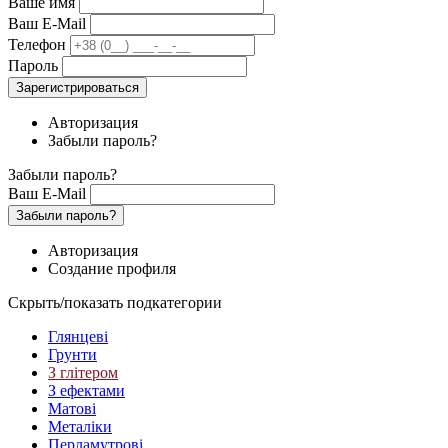
Ваше имя
Ваш E-Mail
Телефон
Пароль
Зарегистрироваться
Авторизация
Забыли пароль?
Забыли пароль?
Ваш E-Mail
Забыли пароль?
Авторизация
Создание профиля
Скрыть/показать подкатегории
Глянцеві
Грунти
З глітером
З ефектами
Матові
Металіки
Перламутрові