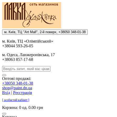
м. Киïв, ТЦ "Art Mall", 2-й поверх, +38050 348-01-38
м. Киïв, ТЦ «Олiмпiйський»
+38044 593-26-05
м. Одеса, Ланжеронiвська, 17
+38063 857-17-68
Оптові продажі:
+38050 348-01-38
shop@paint.dn.ua
Вхід
|
Реєстрація
[ особистий кабінет ]
Корзина:
0 од. 0.00 грн
Корзина