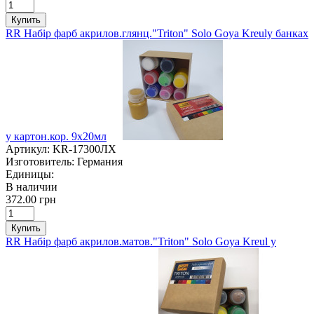
Купить
RR Набір фарб акрилов.глянц."Triton" Solo Goya Kreulу банках
у картон.кор. 9х20мл
Артикул:
KR-17300ЛХ
Изготовитель:
Германия
Единицы:
В наличии
372.00 грн
Купить
RR Набір фарб акрилов.матов."Triton" Solo Goya Kreul у