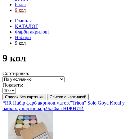
6 кол
9 кол
Главная
КАТАЛОГ
Фарби акрилові
Набори
9 кол
9 кол
Сортировка:
Показать:
Список без картинки
Список с картинкой
*RR Набір фарб акрилов.матов."Triton" Solo Goya Kreul у
банках у картон.кор.9х20мл НІЖНИЙ