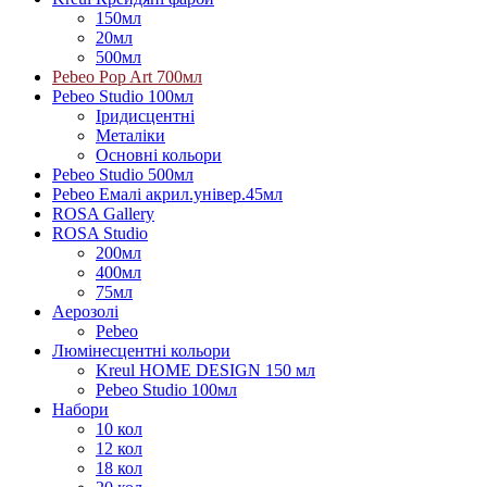
150мл
20мл
500мл
Pebeo Pop Art 700мл
Pebeo Studio 100мл
Іридисцентні
Металіки
Основні кольори
Pebeo Studio 500мл
Pebeo Емалі акрил.універ.45мл
ROSA Gallery
ROSA Studio
200мл
400мл
75мл
Аерозолі
Pebeo
Люмінесцентні кольори
Kreul HOME DESIGN 150 мл
Pebeo Studio 100мл
Набори
10 кол
12 кол
18 кол