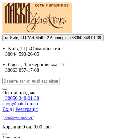
м. Киïв, ТЦ "Art Mall", 2-й поверх, +38050 348-01-38
м. Киïв, ТЦ «Олiмпiйський»
+38044 593-26-05
м. Одеса, Ланжеронiвська, 17
+38063 857-17-68
Оптові продажі:
+38050 348-01-38
shop@paint.dn.ua
Вхід
|
Реєстрація
[ особистий кабінет ]
Корзина:
0 од. 0.00 грн
Корзина