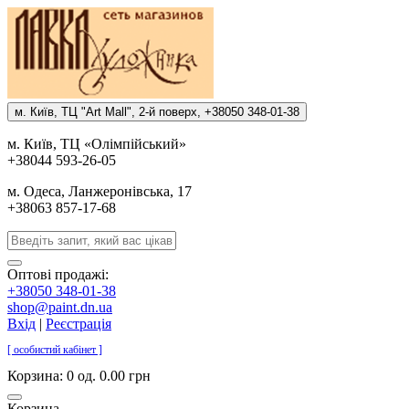
м. Киïв, ТЦ "Art Mall", 2-й поверх, +38050 348-01-38
м. Киïв, ТЦ «Олiмпiйський»
+38044 593-26-05
м. Одеса, Ланжеронiвська, 17
+38063 857-17-68
Оптові продажі:
+38050 348-01-38
shop@paint.dn.ua
Вхід
|
Реєстрація
[ особистий кабінет ]
Корзина:
0 од. 0.00 грн
Корзина