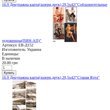
16.9 Декупажна карта(лазерн.друк) 29,5х42|"Соблазнительные
художницы(ПИН-АП)"
Артикул:
ЕВ-Д152
Изготовитель:
Украина
Единицы:
В наличии
20.00 грн
Купить
16.9 Декупажна карта(лазерн.друк) 29,5х42|"Старая Ялта"