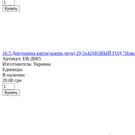
Купить
16.5 Декупажна карта(лазерн.друк) 29,5х42|НОВЫЙ ГОД "Нов
Артикул:
ЕВ-Д065
Изготовитель:
Украина
Единицы:
В наличии
20.00 грн
Купить