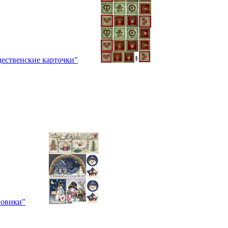
ественские карточки"
говики"