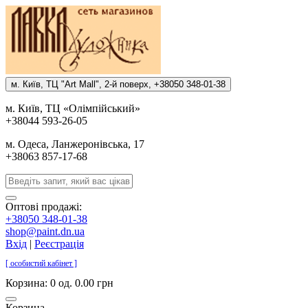
м. Киïв, ТЦ "Art Mall", 2-й поверх, +38050 348-01-38
м. Киïв, ТЦ «Олiмпiйський»
+38044 593-26-05
м. Одеса, Ланжеронiвська, 17
+38063 857-17-68
Оптові продажі:
+38050 348-01-38
shop@paint.dn.ua
Вхід
|
Реєстрація
[ особистий кабінет ]
Корзина:
0 од. 0.00 грн
Корзина