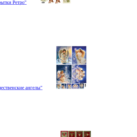
рытки Ретро"
дественские ангелы"