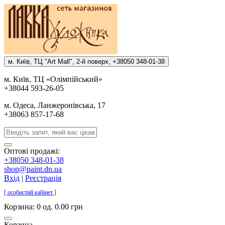
м. Киïв, ТЦ "Art Mall", 2-й поверх, +38050 348-01-38
м. Киïв, ТЦ «Олiмпiйський»
+38044 593-26-05
м. Одеса, Ланжеронiвська, 17
+38063 857-17-68
Оптові продажі:
+38050 348-01-38
shop@paint.dn.ua
Вхід
|
Реєстрація
[ особистий кабінет ]
Корзина:
0 од. 0.00 грн
Корзина