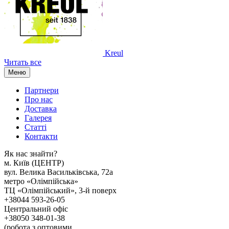
Kreul
Читать все
Меню
Партнери
Про нас
Доставка
Галерея
Статтi
Контакти
Як наc знайти?
м. Киïв (ЦЕНТР)
вул. Велика Васильківська, 72а
метро «Олімпійська»
ТЦ «Олімпійський», 3-й поверх
+38044 593-26-05
Центральний офіс
+38050 348-01-38
(робота з оптовими