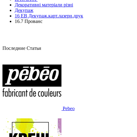
Декоративні матеріали різні
Декупаж
16 ЕВ Декупаж.карт.лазерн.друк
16.7 Прованс
Последние Статьи
Pebeo