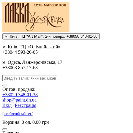
м. Киïв, ТЦ "Art Mall", 2-й поверх, +38050 348-01-38
м. Киïв, ТЦ «Олiмпiйський»
+38044 593-26-05
м. Одеса, Ланжеронiвська, 17
+38063 857-17-68
Оптові продажі:
+38050 348-01-38
shop@paint.dn.ua
Вхід
|
Реєстрація
[ особистий кабінет ]
Корзина:
0 од. 0.00 грн
Корзина