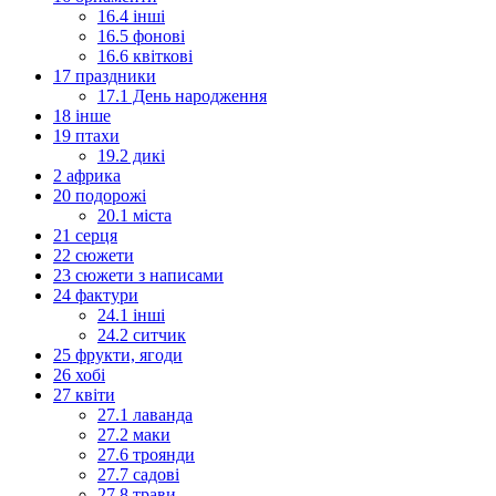
16.4 інші
16.5 фонові
16.6 квіткові
17 праздники
17.1 День народження
18 інше
19 птахи
19.2 дикі
2 африка
20 подорожі
20.1 міста
21 серця
22 сюжети
23 сюжети з написами
24 фактури
24.1 інші
24.2 ситчик
25 фрукти, ягоди
26 хобі
27 квіти
27.1 лаванда
27.2 маки
27.6 троянди
27.7 садові
27.8 трави