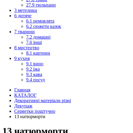
27.9 тюльпани
3 метелики
6 дитяче
6.1 немовлята
6.2 сюжети казок
7 тварини
7.2 домашні
7.6 інші
8 мистецтво
8.1 картини
9 кухня
9.1 вино
9.2 їжа
9.3 кава
9.4 посуд
Главная
КАТАЛОГ
Декоративні матеріали різні
Декупаж
Серветки поштучно
13 натюрморти
13 натюрморти