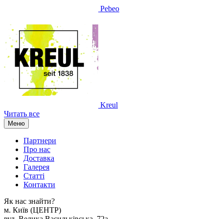
Pebeo
Kreul
Читать все
Меню
Партнери
Про нас
Доставка
Галерея
Статтi
Контакти
Як наc знайти?
м. Киïв (ЦЕНТР)
вул. Велика Васильківська, 72а