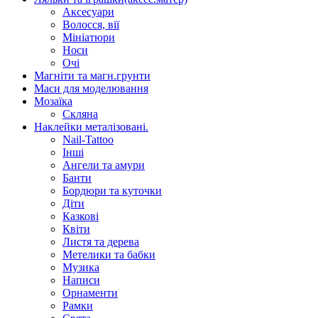
Аксесуари
Волосся, вії
Мініатюри
Носи
Очі
Магніти та магн.грунти
Маси для моделювання
Мозаїка
Скляна
Наклейки металізовані.
Nail-Tattoo
Інші
Ангели та амури
Банти
Бордюри та куточки
Діти
Казкові
Квіти
Листя та дерева
Метелики та бабки
Музика
Написи
Орнаменти
Рамки