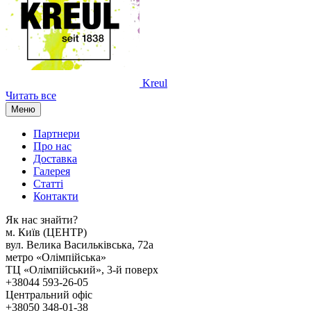
Kreul
Читать все
Меню
Партнери
Про нас
Доставка
Галерея
Статтi
Контакти
Як наc знайти?
м. Киïв (ЦЕНТР)
вул. Велика Васильківська, 72а
метро «Олімпійська»
ТЦ «Олімпійський», 3-й поверх
+38044 593-26-05
Центральний офіс
+38050 348-01-38