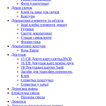
Фетр (синтетика)
Декор свічок
Клей та лаки для свічок
Контури
Декоративн.елементи та об'єкти
Інші клейкі елементи декору
Гудзики
Скотчі декоративні
Стрази самоклеючі
Флористика
Декоративні контури
Rosa Talent
Декупаж
15 ЄВ Декуп.карт.газетка28х30
16 ЕВ Декупаж.карт.лазерн.друк
18 Декупажні картки Santi
Засоби для трансфер.перенесен.
Клей
Серветки поштучно
Серветки у пачці
Дерев'яна вовна
Епоксидна смола
Прозора смола
Люверси
Ляльки та іграшки(аксес.матер)