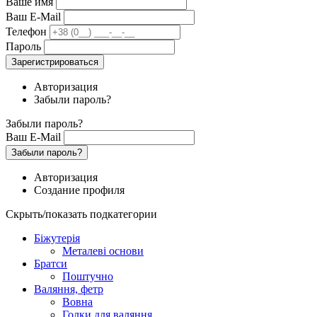
Ваше имя
Ваш E-Mail
Телефон
Пароль
Зарегистрироваться
Авторизация
Забыли пароль?
Забыли пароль?
Ваш E-Mail
Забыли пароль?
Авторизация
Создание профиля
Скрыть/показать подкатегории
Біжутерія
Металеві основи
Братси
Поштучно
Валяння, фетр
Вовна
Голки для валяння