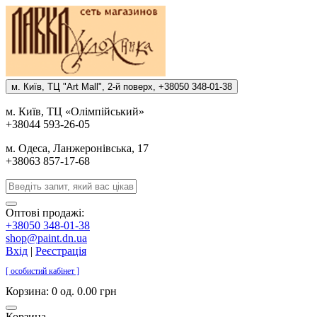
м. Киïв, ТЦ "Art Mall", 2-й поверх, +38050 348-01-38
м. Киïв, ТЦ «Олiмпiйський»
+38044 593-26-05
м. Одеса, Ланжеронiвська, 17
+38063 857-17-68
Оптові продажі:
+38050 348-01-38
shop@paint.dn.ua
Вхід
|
Реєстрація
[ особистий кабінет ]
Корзина:
0 од. 0.00 грн
Корзина