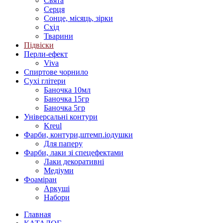
Свята
Серця
Сонце, місяць, зірки
Схід
Тварини
Підвіски
Перли-ефект
Viva
Спиртове чорнило
Сухі глітери
Баночка 10мл
Баночка 15гр
Баночка 5гр
Універсальні контури
Kreul
Фарби, контури,штемп.іодушки
Для паперу
Фарби, лаки зі спецефектами
Лаки декоративні
Медіуми
Фоаміран
Аркуші
Набори
Главная