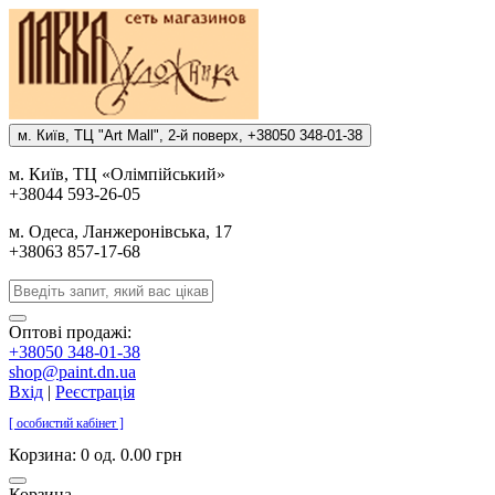
м. Киïв, ТЦ "Art Mall", 2-й поверх, +38050 348-01-38
м. Киïв, ТЦ «Олiмпiйський»
+38044 593-26-05
м. Одеса, Ланжеронiвська, 17
+38063 857-17-68
Оптові продажі:
+38050 348-01-38
shop@paint.dn.ua
Вхід
|
Реєстрація
[ особистий кабінет ]
Корзина:
0 од. 0.00 грн
Корзина