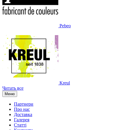
Pebeo
Kreul
Читать все
Меню
Партнери
Про нас
Доставка
Галерея
Статтi