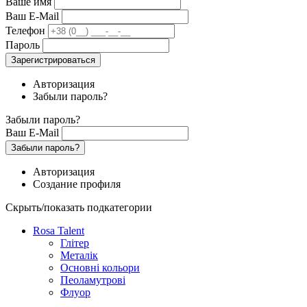
Ваше имя
Ваш E-Mail
Телефон
Пароль
Зарегистрироваться
Авторизация
Забыли пароль?
Забыли пароль?
Ваш E-Mail
Забыли пароль?
Авторизация
Создание профиля
Скрыть/показать подкатегории
Rosa Talent
Глітер
Металік
Основні кольори
Пеоламутрові
Флуор