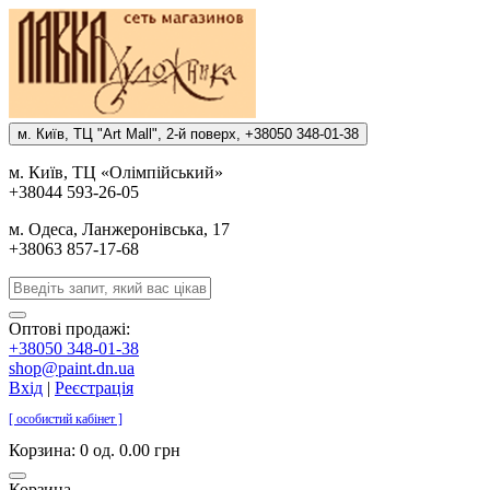
м. Киïв, ТЦ "Art Mall", 2-й поверх, +38050 348-01-38
м. Киïв, ТЦ «Олiмпiйський»
+38044 593-26-05
м. Одеса, Ланжеронiвська, 17
+38063 857-17-68
Оптові продажі:
+38050 348-01-38
shop@paint.dn.ua
Вхід
|
Реєстрація
[ особистий кабінет ]
Корзина:
0 од. 0.00 грн
Корзина