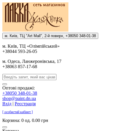
м. Киïв, ТЦ "Art Mall", 2-й поверх, +38050 348-01-38
м. Киïв, ТЦ «Олiмпiйський»
+38044 593-26-05
м. Одеса, Ланжеронiвська, 17
+38063 857-17-68
Оптові продажі:
+38050 348-01-38
shop@paint.dn.ua
Вхід
|
Реєстрація
[ особистий кабінет ]
Корзина:
0 од. 0.00 грн
Корзина