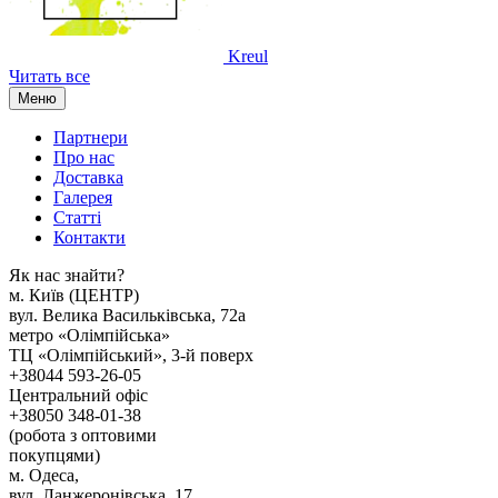
Kreul
Читать все
Меню
Партнери
Про нас
Доставка
Галерея
Статтi
Контакти
Як наc знайти?
м. Киïв (ЦЕНТР)
вул. Велика Васильківська, 72а
метро «Олімпійська»
ТЦ «Олімпійський», 3-й поверх
+38044 593-26-05
Центральний офіс
+38050 348-01-38
(робота з оптовими
покупцями)
м. Одеса,
вул. Ланжеронівська, 17