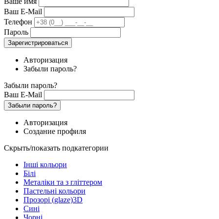
Ваше имя
Ваш E-Mail
Телефон
Пароль
Зарегистрироваться
Авторизация
Забыли пароль?
Забыли пароль?
Ваш E-Mail
Забыли пароль?
Авторизация
Создание профиля
Скрыть/показать подкатегории
Інші кольори
Білі
Металіки та з гліттером
Пастельні кольори
Прозорі (glaze)3D
Сині
Чорні