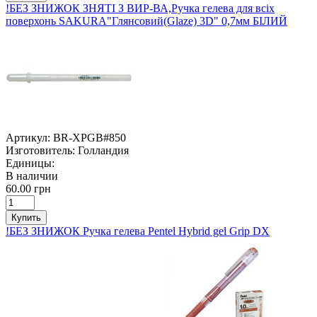
!БЕЗ ЗНИЖОК ЗНЯТІ З ВИР-ВА,Ручка гелева для всіх
поверхонь SAKURA"Глянсовий(Glaze) 3D" 0,7мм БІЛИЙ
Артикул:
BR-XPGB#850
Изготовитель:
Голландия
Единицы:
В наличии
60.00 грн
Купить
!БЕЗ ЗНИЖОК Ручка гелева Pentel Hybrid gel Grip DX