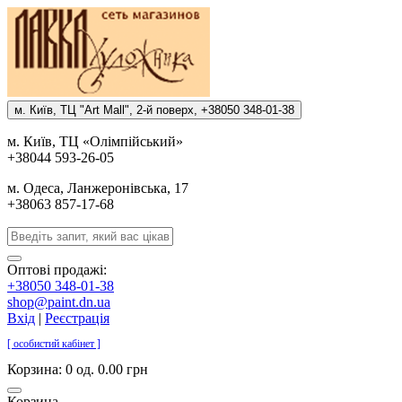
м. Киïв, ТЦ "Art Mall", 2-й поверх, +38050 348-01-38
м. Киïв, ТЦ «Олiмпiйський»
+38044 593-26-05
м. Одеса, Ланжеронiвська, 17
+38063 857-17-68
Оптові продажі:
+38050 348-01-38
shop@paint.dn.ua
Вхід
|
Реєстрація
[ особистий кабінет ]
Корзина:
0 од. 0.00 грн
Корзина