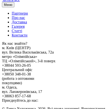
Меню
Партнери
Про нас
Доставка
Галерея
Статтi
Контакти
Як наc знайти?
м. Киïв (ЦЕНТР)
вул. Велика Васильківська, 72а
метро «Олімпійська»
ТЦ «Олімпійський», 3-й поверх
+38044 593-26-05
Центральний офіс
+38050 348-01-38
(робота з оптовими
покупцями)
м. Одеса,
вул. Ланжеронівська, 17
+38063 857-17-68
Приєднуйтесь до нас:
© Лавка Художника, 2026. Всі права захищені. Використання