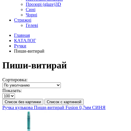
Прозорі (glaze)3D
Сині
Чорні
Стрижні
Гелеві
Главная
КАТАЛОГ
Ручки
Пиши-витирай
Пиши-витирай
Сортировка:
Показать:
Список без картинки
Список с картинкой
Ручка кулькова Пиши-витирай Fusion 0,7мм СИНЯ