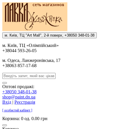
м. Киïв, ТЦ "Art Mall", 2-й поверх, +38050 348-01-38
м. Киïв, ТЦ «Олiмпiйський»
+38044 593-26-05
м. Одеса, Ланжеронiвська, 17
+38063 857-17-68
Оптові продажі:
+38050 348-01-38
shop@paint.dn.ua
Вхід
|
Реєстрація
[ особистий кабінет ]
Корзина:
0 од. 0.00 грн
Корзина