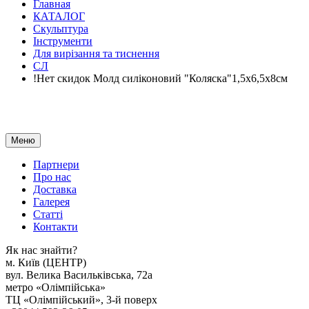
Главная
КАТАЛОГ
Скульптура
Інструменти
Для вирізання та тиснення
СЛ
!Нет скидок Молд силіконовий "Коляска"1,5х6,5х8см
Меню
Партнери
Про нас
Доставка
Галерея
Статтi
Контакти
Як наc знайти?
м. Киïв (ЦЕНТР)
вул. Велика Васильківська, 72а
метро «Олімпійська»
ТЦ «Олімпійський», 3-й поверх