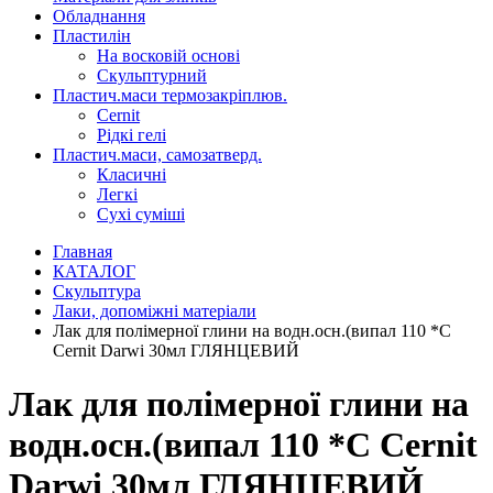
Обладнання
Пластилін
На восковій основі
Скульптурний
Пластич.маси термозакріплюв.
Cernit
Рідкі гелі
Пластич.маси, самозатверд.
Класичні
Легкі
Сухі суміші
Главная
КАТАЛОГ
Скульптура
Лаки, допоміжні матеріали
Лак для полімерної глини на водн.осн.(випал 110 *С
Cernit Darwi 30мл ГЛЯНЦЕВИЙ
Лак для полімерної глини на
водн.осн.(випал 110 *С Cernit
Darwi 30мл ГЛЯНЦЕВИЙ