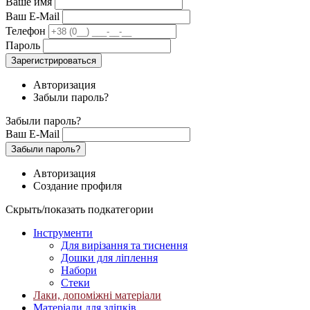
Ваше имя
Ваш E-Mail
Телефон
Пароль
Зарегистрироваться
Авторизация
Забыли пароль?
Забыли пароль?
Ваш E-Mail
Забыли пароль?
Авторизация
Создание профиля
Скрыть/показать подкатегории
Інструменти
Для вирізання та тиснення
Дошки для ліплення
Набори
Стеки
Лаки, допоміжні матеріали
Матеріали для зліпків