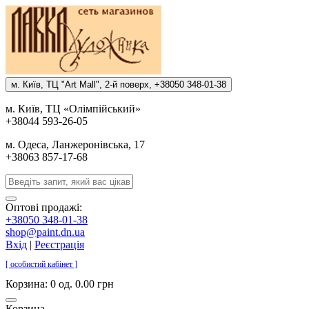
м. Киïв, ТЦ "Art Mall", 2-й поверх, +38050 348-01-38
м. Киïв, ТЦ «Олiмпiйський»
+38044 593-26-05
м. Одеса, Ланжеронiвська, 17
+38063 857-17-68
Оптові продажі:
+38050 348-01-38
shop@paint.dn.ua
Вхід
|
Реєстрація
[ особистий кабінет ]
Корзина:
0 од. 0.00 грн
Корзина