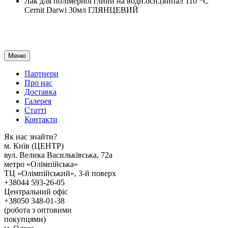
Лак для полімерної глини на водн.осн.(випал 110 *С
Cernit Darwi 30мл ГЛЯНЦЕВИЙ
Меню
Партнери
Про нас
Доставка
Галерея
Статтi
Контакти
Як наc знайти?
м. Киïв (ЦЕНТР)
вул. Велика Васильківська, 72а
метро «Олімпійська»
ТЦ «Олімпійський», 3-й поверх
+38044 593-26-05
Центральний офіс
+38050 348-01-38
(робота з оптовими
покупцями)