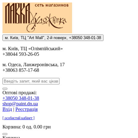
м. Киïв, ТЦ "Art Mall", 2-й поверх, +38050 348-01-38
м. Киïв, ТЦ «Олiмпiйський»
+38044 593-26-05
м. Одеса, Ланжеронiвська, 17
+38063 857-17-68
Оптові продажі:
+38050 348-01-38
shop@paint.dn.ua
Вхід
|
Реєстрація
[ особистий кабінет ]
Корзина:
0 од. 0.00 грн
Корзина