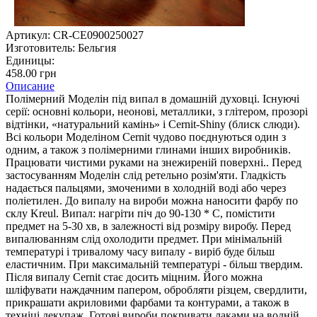
Артикул:
CR-CE0900250027
Изготовитель:
Бельгия
Единицы:
458.00 грн
Описание
Полімерний Моделін під випал в домашній духовці. Існуючі
серії: основні кольори, неонові, металлики, з глітером, прозорі
відтінки, «натуральний камінь» і Cernit-Shiny (блиск слюди).
Всі кольори Моделіном Cernit чудово поєднуються один з
одним, а також з полімерними глинами інших виробників.
Працювати чистими руками на знежиреній поверхні.. Перед
застосуванням Моделін слід ретельно розім'яти. Гладкість
надається пальцями, змоченими в холодній воді або через
поліетилен. До випалу на вироби можна наносити фарбу по
склу Kreul. Випал: нагріти піч до 90-130 * С, помістити
предмет на 5-30 хв, в залежності від розміру виробу. Перед
випалюванням слід охолодити предмет. При мінімальній
температурі і тривалому часу випалу - виріб буде більш
еластичним. При максимальній температурі - більш твердим.
Після випалу Cernit стає досить міцним. Його можна
шліфувати наждачним папером, обробляти різцем, свердлити,
прикрашати акриловими фарбами та контурами, а також в
техніці декупаж. Готові вироби покривати лаками на водній