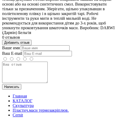
основі або на основі синтетичних смол. Використовувати
тільки за призначенням. Зберігати, щільно упакувавши в
поліетиленову плівку і в щільно закритій тарі. Робочі
інструменти та руки мити в теплій мильній воді. Не
рекомендується для використання дітям до 3-х років, щоб
уникнути проковтування шматочків маси. Виробник: DARWI
(Дарвін) Бельгія
0 отзывов
Добавить отзыв
Ваше имя
Ваш E-mail
Написать
Главная
КАТАЛОГ
Скульптура
Пластич.маси термозакріплюв.
Cernit