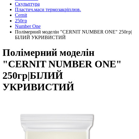
Скульптура
Пластич.маси термозакріплюв.
Cernit
250гр
Number One
Полімерний моделін "CERNIT NUMBER ONE" 250гр|
БІЛИЙ УКРИВИСТИЙ
Полімерний моделін
"CERNIT NUMBER ONE"
250гр|БІЛИЙ
УКРИВИСТИЙ