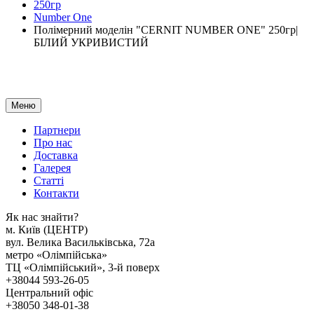
250гр
Number One
Полімерний моделін "CERNIT NUMBER ONE" 250гр|
БІЛИЙ УКРИВИСТИЙ
Меню
Партнери
Про нас
Доставка
Галерея
Статтi
Контакти
Як наc знайти?
м. Киïв (ЦЕНТР)
вул. Велика Васильківська, 72а
метро «Олімпійська»
ТЦ «Олімпійський», 3-й поверх
+38044 593-26-05
Центральний офіс
+38050 348-01-38