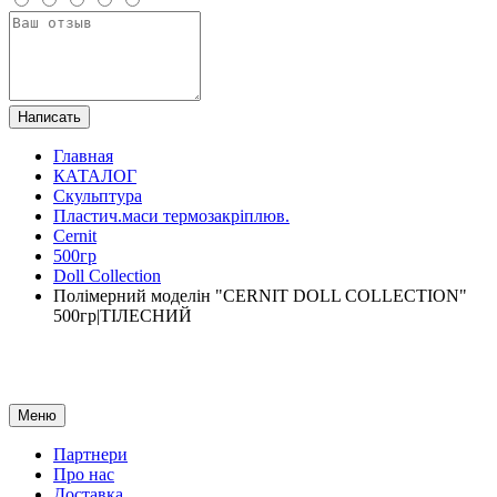
Написать
Главная
КАТАЛОГ
Скульптура
Пластич.маси термозакріплюв.
Cernit
500гр
Doll Collection
Полімерний моделін "CERNIT DOLL COLLECTION"
500гр|ТІЛЕСНИЙ
Меню
Партнери
Про нас
Доставка