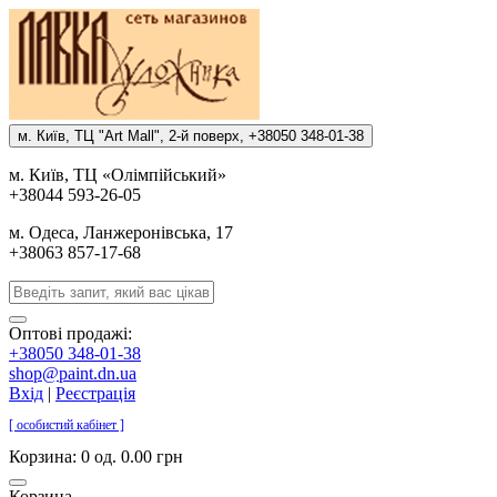
м. Киïв, ТЦ "Art Mall", 2-й поверх, +38050 348-01-38
м. Киïв, ТЦ «Олiмпiйський»
+38044 593-26-05
м. Одеса, Ланжеронiвська, 17
+38063 857-17-68
Оптові продажі:
+38050 348-01-38
shop@paint.dn.ua
Вхід
|
Реєстрація
[ особистий кабінет ]
Корзина:
0 од. 0.00 грн
Корзина