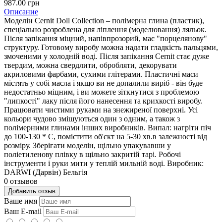
987.00 грн
Описание
Моделін Cernit Doll Collection – полімерна глина (пластик),
спеціально розроблена для ліплення (моделювання) ляльок.
Після запікання міцний, напівпрозорий, має "порцелянову"
структуру. Готовому виробу можна надати гладкість пальцями,
змоченими у холодній воді. Після запікання Cernit стає дуже
твердим, можна свердлити, обробляти, декорувати
акриловими фарбами, сухими глітерами. Пластичні маси
містять у собі масла і якщо ви не допалили виріб - він буде
недостатньо міцним, і ви можете зіткнутися з проблемою
"липкості" лаку після його нанесення та крихкості виробу.
Працювати чистими руками на знежиреної поверхні. Усі
кольори чудово змішуються один з одним, а також з
полімерними глинами інших виробників. Випал: нагріти піч
до 100-130 * С, помістити об'єкт на 5-30 хв.в залежності від
розміру. Зберігати моделін, щільно упакувавши у
поліетиленову плівку в щільно закритій тарі. Робочі
інструменти і руки мити у теплій мильній воді. Виробник:
DARWI (Дарвін) Бельгія
0 отзывов
Добавить отзыв
Ваше имя
Ваш E-mail