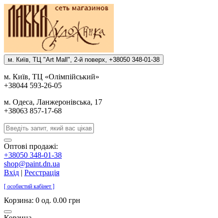
м. Киïв, ТЦ "Art Mall", 2-й поверх, +38050 348-01-38
м. Киïв, ТЦ «Олiмпiйський»
+38044 593-26-05
м. Одеса, Ланжеронiвська, 17
+38063 857-17-68
Оптові продажі:
+38050 348-01-38
shop@paint.dn.ua
Вхід
|
Реєстрація
[ особистий кабінет ]
Корзина:
0 од. 0.00 грн
Корзина