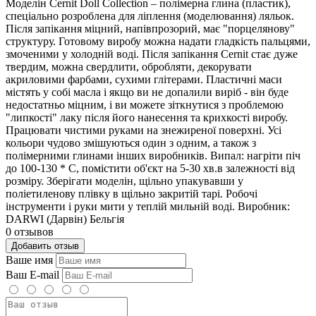
Моделін Cernit Doll Collection – полімерна глина (пластик),
спеціально розроблена для ліплення (моделювання) ляльок.
Після запікання міцний, напівпрозорий, має "порцелянову"
структуру. Готовому виробу можна надати гладкість пальцями,
змоченими у холодній воді. Після запікання Cernit стає дуже
твердим, можна свердлити, обробляти, декорувати
акриловими фарбами, сухими глітерами. Пластичні маси
містять у собі масла і якщо ви не допалили виріб - він буде
недостатньо міцним, і ви можете зіткнутися з проблемою
"липкості" лаку після його нанесення та крихкості виробу.
Працювати чистими руками на знежиреної поверхні. Усі
кольори чудово змішуються один з одним, а також з
полімерними глинами інших виробників. Випал: нагріти піч
до 100-130 * С, помістити об'єкт на 5-30 хв.в залежності від
розміру. Зберігати моделін, щільно упакувавши у
поліетиленову плівку в щільно закритій тарі. Робочі
інструменти і руки мити у теплій мильній воді. Виробник:
DARWI (Дарвін) Бельгія
0 отзывов
Добавить отзыв
Ваше имя
Ваш E-mail