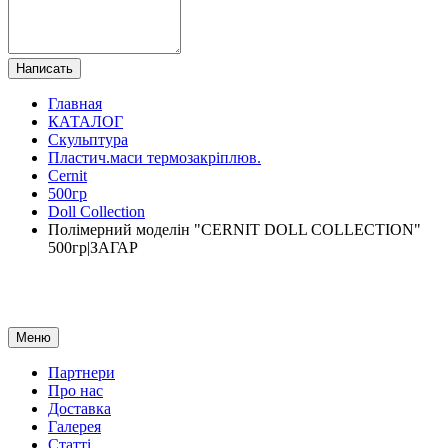
Написать
Главная
КАТАЛОГ
Скульптура
Пластич.маси термозакріплюв.
Cernit
500гр
Doll Collection
Полімерний моделін "CERNIT DOLL COLLECTION"
500гр|ЗАГАР
Меню
Партнери
Про нас
Доставка
Галерея
Статтi