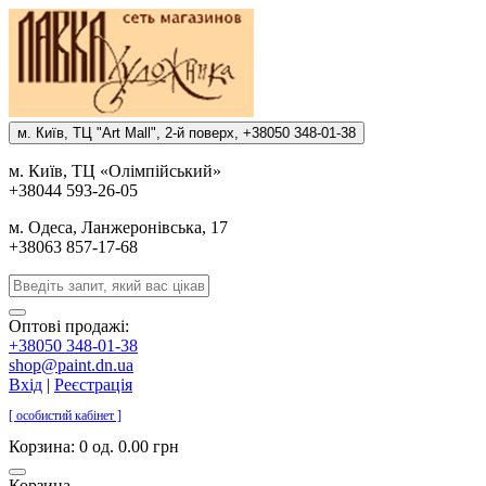
м. Киïв, ТЦ "Art Mall", 2-й поверх, +38050 348-01-38
м. Киïв, ТЦ «Олiмпiйський»
+38044 593-26-05
м. Одеса, Ланжеронiвська, 17
+38063 857-17-68
Оптові продажі:
+38050 348-01-38
shop@paint.dn.ua
Вхід
|
Реєстрація
[ особистий кабінет ]
Корзина:
0 од. 0.00 грн
Корзина