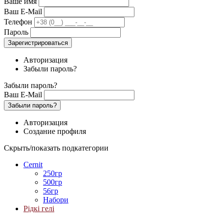
Ваше имя
Ваш E-Mail
Телефон
Пароль
Зарегистрироваться
Авторизация
Забыли пароль?
Забыли пароль?
Ваш E-Mail
Забыли пароль?
Авторизация
Создание профиля
Скрыть/показать подкатегории
Cernit
250гр
500гр
56гр
Набори
Рідкі гелі