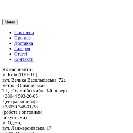
Меню
Партнери
Про нас
Доставка
Галерея
Статтi
Контакти
Як наc знайти?
м. Киïв (ЦЕНТР)
вул. Велика Васильківська, 72а
метро «Олімпійська»
ТЦ «Олімпійський», 3-й поверх
+38044 593-26-05
Центральний офіс
+38050 348-01-38
(робота з оптовими
покупцями)
м. Одеса,
вул. Ланжеронівська, 17