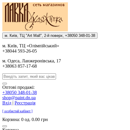
м. Киïв, ТЦ "Art Mall", 2-й поверх, +38050 348-01-38
м. Киïв, ТЦ «Олiмпiйський»
+38044 593-26-05
м. Одеса, Ланжеронiвська, 17
+38063 857-17-68
Оптові продажі:
+38050 348-01-38
shop@paint.dn.ua
Вхід
|
Реєстрація
[ особистий кабінет ]
Корзина:
0 од. 0.00 грн
Корзина