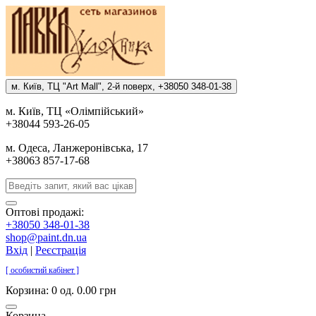
м. Киïв, ТЦ "Art Mall", 2-й поверх, +38050 348-01-38
м. Киïв, ТЦ «Олiмпiйський»
+38044 593-26-05
м. Одеса, Ланжеронiвська, 17
+38063 857-17-68
Оптові продажі:
+38050 348-01-38
shop@paint.dn.ua
Вхід
|
Реєстрація
[ особистий кабінет ]
Корзина:
0 од. 0.00 грн
Корзина