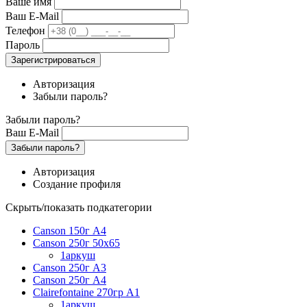
Ваше имя
Ваш E-Mail
Телефон
Пароль
Зарегистрироваться
Авторизация
Забыли пароль?
Забыли пароль?
Ваш E-Mail
Забыли пароль?
Авторизация
Создание профиля
Скрыть/показать подкатегории
Canson 150г А4
Canson 250г 50х65
1аркуш
Canson 250г А3
Canson 250г А4
Clairefontaine 270гр А1
1аркуш