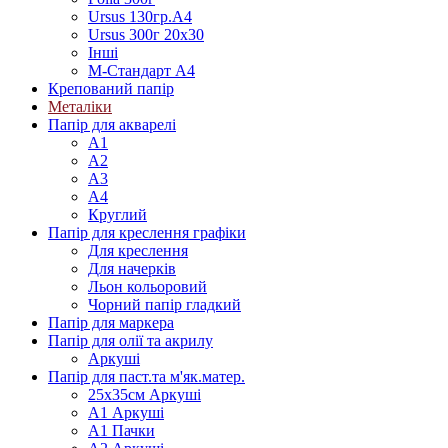
Ursus 130гр.А4
Ursus 300г 20х30
Інші
М-Стандарт А4
Крепований папір
Металіки
Папір для акварелі
А1
А2
А3
А4
Круглий
Папір для креслення графіки
Для креслення
Для начерків
Льон кольоровий
Чорний папір гладкий
Папір для маркера
Папір для олії та акрилу
Аркуші
Папір для паст.та м'як.матер.
25х35см Аркуші
А1 Аркуші
А1 Пачки