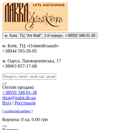
м. Киïв, ТЦ "Art Mall", 2-й поверх, +38050 348-01-38
м. Киïв, ТЦ «Олiмпiйський»
+38044 593-26-05
м. Одеса, Ланжеронiвська, 17
+38063 857-17-68
Оптові продажі:
+38050 348-01-38
shop@paint.dn.ua
Вхід
|
Реєстрація
[ особистий кабінет ]
Корзина:
0 од. 0.00 грн
Корзина