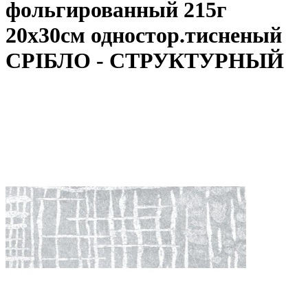
фольгированный 215г
20х30см одностор.тисненый
СРІБЛО - СТРУКТУРНЫЙ