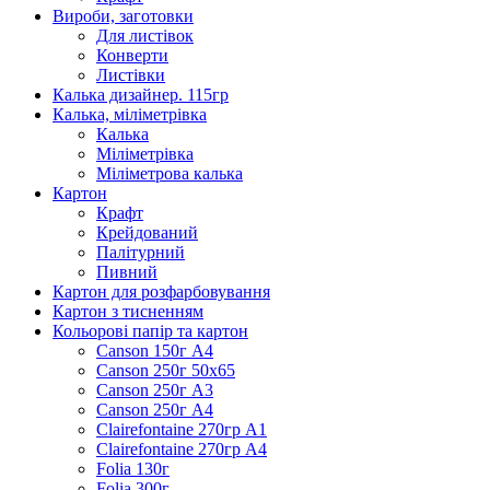
Вироби, заготовки
Для листівок
Конверти
Листівки
Калька дизайнер. 115гр
Калька, міліметрівка
Калька
Міліметрівка
Міліметрова калька
Картон
Крафт
Крейдований
Палітурний
Пивний
Картон для розфарбовування
Картон з тисненням
Кольорові папір та картон
Canson 150г А4
Canson 250г 50х65
Canson 250г А3
Canson 250г А4
Clairefontaine 270гр А1
Clairefontaine 270гр А4
Folia 130г
Folia 300г