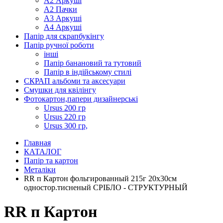
А2 Аркуші
А2 Пачки
А3 Аркуші
А4 Аркуші
Папір для скрапбукінгу
Папір ручної роботи
інші
Папір банановий та тутовий
Папір в індійському стилі
СКРАП альбоми та аксесуари
Смушки для квілінгу
Фотокартон,папери дизайнерські
Ursus 200 гр
Ursus 220 гр
Ursus 300 гр,
Главная
КАТАЛОГ
Папір та картон
Металіки
RR п Картон фольгированный 215г 20х30см
одностор.тисненый СРІБЛО - СТРУКТУРНЫЙ
RR п Картон