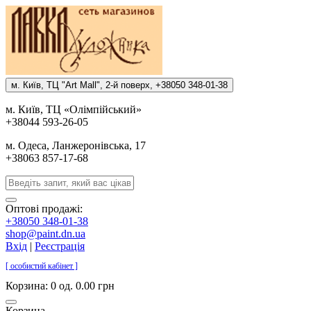
м. Киïв, ТЦ "Art Mall", 2-й поверх, +38050 348-01-38
м. Киïв, ТЦ «Олiмпiйський»
+38044 593-26-05
м. Одеса, Ланжеронiвська, 17
+38063 857-17-68
Оптові продажі:
+38050 348-01-38
shop@paint.dn.ua
Вхід
|
Реєстрація
[ особистий кабінет ]
Корзина:
0 од. 0.00 грн
Корзина