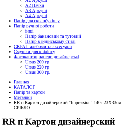
А2 Аркуші
А2 Пачки
А3 Аркуші
А4 Аркуші
Папір для скрапбукінгу
Папір ручної роботи
інші
Папір банановий та тутовий
Папір в індійському стилі
СКРАП альбоми та аксесуари
Смушки для квілінгу
Фотокартон,папери дизайнерські
Ursus 200 гр
Ursus 220 гр
Ursus 300 гр,
Главная
КАТАЛОГ
Папір та картон
Металіки
RR п Картон дизайнерский "Impression" 140г 23Х33см
СРІБЛО
RR п Картон дизайнерский