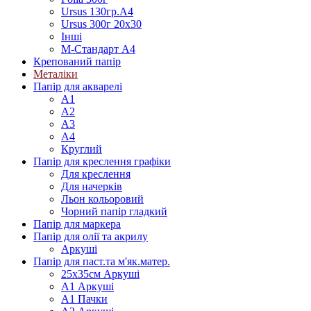
Ursus 130гр.А4
Ursus 300г 20х30
Інші
М-Стандарт А4
Крепований папір
Металіки
Папір для акварелі
А1
А2
А3
А4
Круглий
Папір для креслення графіки
Для креслення
Для начерків
Льон кольоровий
Чорний папір гладкий
Папір для маркера
Папір для олії та акрилу
Аркуші
Папір для паст.та м'як.матер.
25х35см Аркуші
А1 Аркуші
А1 Пачки