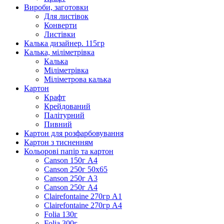
Вироби, заготовки
Для листівок
Конверти
Листівки
Калька дизайнер. 115гр
Калька, міліметрівка
Калька
Міліметрівка
Міліметрова калька
Картон
Крафт
Крейдований
Палітурний
Пивний
Картон для розфарбовування
Картон з тисненням
Кольорові папір та картон
Canson 150г А4
Canson 250г 50х65
Canson 250г А3
Canson 250г А4
Clairefontaine 270гр А1
Clairefontaine 270гр А4
Folia 130г
Folia 300г