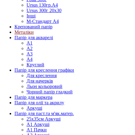
Ursus 130гр.А4
Ursus 300г 20х30
Інші
М-Стандарт А4
Крепований папір
Металіки
Папір для акварелі
А1
А2
А3
А4
Круглий
Папір для креслення графіки
Для креслення
Для начерків
Льон кольоровий
Чорний папір гладкий
Папір для маркера
Папір для олії та акрилу
Аркуші
Папір для паст.та м'як.матер.
25х35см Аркуші
А1 Аркуші
А1 Пачки