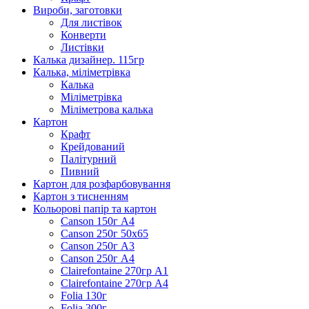
Вироби, заготовки
Для листівок
Конверти
Листівки
Калька дизайнер. 115гр
Калька, міліметрівка
Калька
Міліметрівка
Міліметрова калька
Картон
Крафт
Крейдований
Палітурний
Пивний
Картон для розфарбовування
Картон з тисненням
Кольорові папір та картон
Canson 150г А4
Canson 250г 50х65
Canson 250г А3
Canson 250г А4
Clairefontaine 270гр А1
Clairefontaine 270гр А4
Folia 130г
Folia 300г