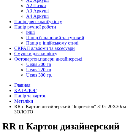
А2 Аркуші
А2 Пачки
А3 Аркуші
А4 Аркуші
Папір для скрапбукінгу
Папір ручної роботи
інші
Папір банановий та тутовий
Папір в індійському стилі
СКРАП альбоми та аксесуари
Смушки для квілінгу
Фотокартон,папери дизайнерські
Ursus 200 гр
Ursus 220 гр
Ursus 300 гр,
Главная
КАТАЛОГ
Папір та картон
Металіки
RR п Картон дизайнерский "Impression" 310г 20Х30см
ЗОЛОТО
RR п Картон дизайнерский