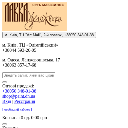
м. Киïв, ТЦ "Art Mall", 2-й поверх, +38050 348-01-38
м. Киïв, ТЦ «Олiмпiйський»
+38044 593-26-05
м. Одеса, Ланжеронiвська, 17
+38063 857-17-68
Оптові продажі:
+38050 348-01-38
shop@paint.dn.ua
Вхід
|
Реєстрація
[ особистий кабінет ]
Корзина:
0 од. 0.00 грн
Корзина