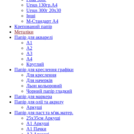
Ursus 130гр.А4
Ursus 300г 20х30
Інші
М-Стандарт А4
Крепований папір
Металіки
Папір для акварелі
А1
А2
А3
А4
Круглий
Папір для креслення графіки
Для креслення
Для начерків
Льон кольоровий
Чорний папір гладкий
Папір для маркера
Папір для олії та акрилу
Аркуші
Папір для паст.та м'як.матер.
25х35см Аркуші
А1 Аркуші
А1 Пачки