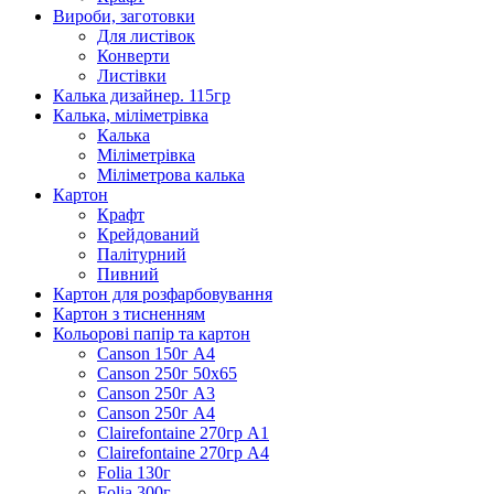
Вироби, заготовки
Для листівок
Конверти
Листівки
Калька дизайнер. 115гр
Калька, міліметрівка
Калька
Міліметрівка
Міліметрова калька
Картон
Крафт
Крейдований
Палітурний
Пивний
Картон для розфарбовування
Картон з тисненням
Кольорові папір та картон
Canson 150г А4
Canson 250г 50х65
Canson 250г А3
Canson 250г А4
Clairefontaine 270гр А1
Clairefontaine 270гр А4
Folia 130г
Folia 300г