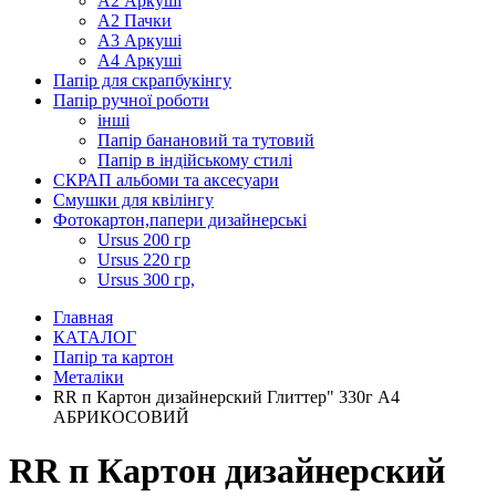
А2 Аркуші
А2 Пачки
А3 Аркуші
А4 Аркуші
Папір для скрапбукінгу
Папір ручної роботи
інші
Папір банановий та тутовий
Папір в індійському стилі
СКРАП альбоми та аксесуари
Смушки для квілінгу
Фотокартон,папери дизайнерські
Ursus 200 гр
Ursus 220 гр
Ursus 300 гр,
Главная
КАТАЛОГ
Папір та картон
Металіки
RR п Картон дизайнерский Глиттер" 330г А4
АБРИКОСОВИЙ
RR п Картон дизайнерский