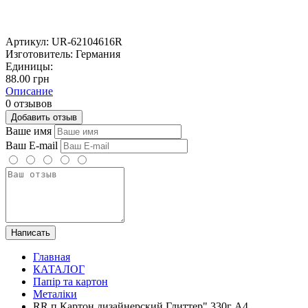
Артикул:
UR-62104616R
Изготовитель:
Германия
Единицы:
88.00 грн
Описание
0 отзывов
Добавить отзыв
Ваше имя
Ваш E-mail
Написать
Главная
КАТАЛОГ
Папір та картон
Металіки
RR п Картон дизайнерский Глиттер" 330г А4