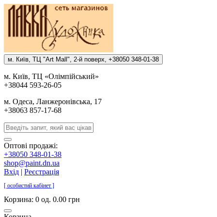
м. Киïв, ТЦ "Art Mall", 2-й поверх, +38050 348-01-38
м. Киïв, ТЦ «Олiмпiйський»
+38044 593-26-05
м. Одеса, Ланжеронiвська, 17
+38063 857-17-68
Оптові продажі:
+38050 348-01-38
shop@paint.dn.ua
Вхід
|
Реєстрація
[ особистий кабінет ]
Корзина:
0 од. 0.00 грн
Корзина