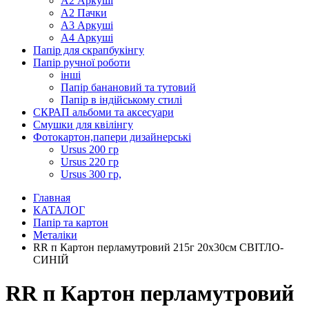
А2 Аркуші
А2 Пачки
А3 Аркуші
А4 Аркуші
Папір для скрапбукінгу
Папір ручної роботи
інші
Папір банановий та тутовий
Папір в індійському стилі
СКРАП альбоми та аксесуари
Смушки для квілінгу
Фотокартон,папери дизайнерські
Ursus 200 гр
Ursus 220 гр
Ursus 300 гр,
Главная
КАТАЛОГ
Папір та картон
Металіки
RR п Картон перламутровий 215г 20х30см СВІТЛО-
СИНІЙ
RR п Картон перламутровий