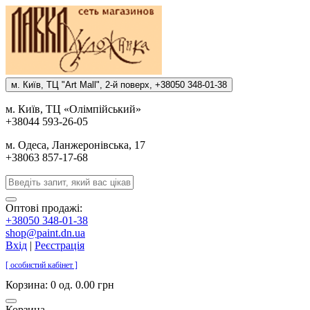
м. Киïв, ТЦ "Art Mall", 2-й поверх, +38050 348-01-38
м. Киïв, ТЦ «Олiмпiйський»
+38044 593-26-05
м. Одеса, Ланжеронiвська, 17
+38063 857-17-68
Оптові продажі:
+38050 348-01-38
shop@paint.dn.ua
Вхід
|
Реєстрація
[ особистий кабінет ]
Корзина:
0 од. 0.00 грн
Корзина