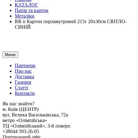
КАТАЛОГ
Папір та картон
Металіки
RR п Картон перламутровий 215г 20х30см СВІТЛО-
СИНІЙ
Меню
Партнери
Про нас
Доставка
Галерея
Статтi
Контакти
Як наc знайти?
м. Киïв (ЦЕНТР)
вул. Велика Васильківська, 72а
метро «Олімпійська»
ТЦ «Олімпійський», 3-й поверх
+38044 593-26-05
Центральний офіс