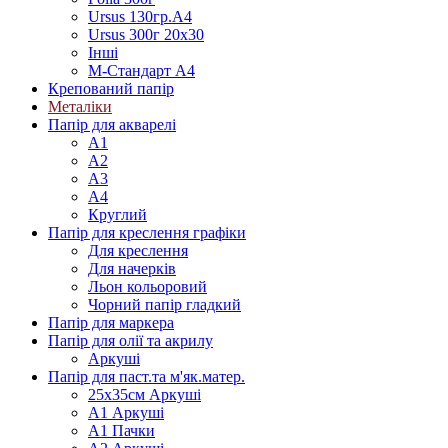
Ursus 130гр.А4
Ursus 300г 20х30
Інші
М-Стандарт А4
Крепований папір
Металіки
Папір для акварелі
А1
А2
А3
А4
Круглий
Папір для креслення графіки
Для креслення
Для начерків
Льон кольоровий
Чорний папір гладкий
Папір для маркера
Папір для олії та акрилу
Аркуші
Папір для паст.та м'як.матер.
25х35см Аркуші
А1 Аркуші
А1 Пачки