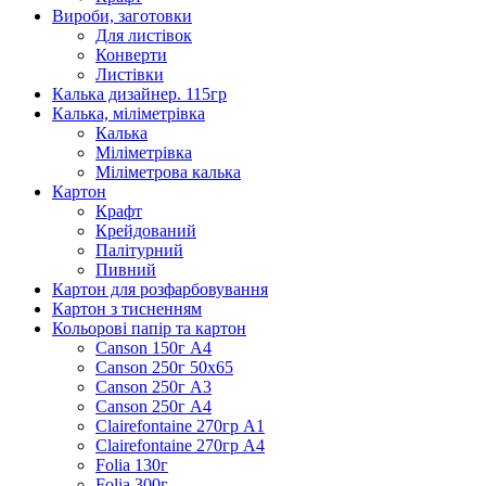
Вироби, заготовки
Для листівок
Конверти
Листівки
Калька дизайнер. 115гр
Калька, міліметрівка
Калька
Міліметрівка
Міліметрова калька
Картон
Крафт
Крейдований
Палітурний
Пивний
Картон для розфарбовування
Картон з тисненням
Кольорові папір та картон
Canson 150г А4
Canson 250г 50х65
Canson 250г А3
Canson 250г А4
Clairefontaine 270гр А1
Clairefontaine 270гр А4
Folia 130г
Folia 300г