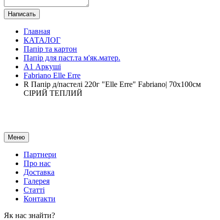
Написать
Главная
КАТАЛОГ
Папір та картон
Папір для паст.та м'як.матер.
А1 Аркуші
Fabriano Elle Erre
R Папір д/пастелі 220г "Elle Erre" Fabriano| 70х100см
СІРИЙ ТЕПЛИЙ
Меню
Партнери
Про нас
Доставка
Галерея
Статтi
Контакти
Як наc знайти?