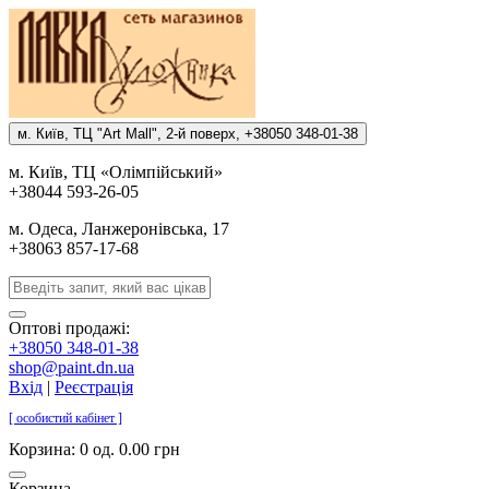
м. Киïв, ТЦ "Art Mall", 2-й поверх, +38050 348-01-38
м. Киïв, ТЦ «Олiмпiйський»
+38044 593-26-05
м. Одеса, Ланжеронiвська, 17
+38063 857-17-68
Оптові продажі:
+38050 348-01-38
shop@paint.dn.ua
Вхід
|
Реєстрація
[ особистий кабінет ]
Корзина:
0 од. 0.00 грн
Корзина